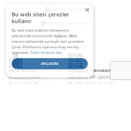
×
+90 (216) 546 00 48
Bu web sitesi çerezler
kullanır
iletisim@ihsteknoloji.com
Bu web sitesi kullanıcı deneyimini
iyileştirmek için çerezler kullanır. Web
Linkedin
sitemizi kullanmak suretiyle tüm çerezlere
Çerez Politikamız uyarınca onay vermiş
olursunuz.
Daha fazlasını oku
ANLADIM
Genel Merkez
Dijitalpark Teknokent
Koşuyolu Mah.
Barbaros Mh.Şebboy
İbrahimağa Zaviyesi
Sk. No:4/1 İç Kapı No:
Sok. No:10 34718
20 Ataşehir-İstanbul,
Kadıköy-İstanbul,
Türkiye
Türkiye