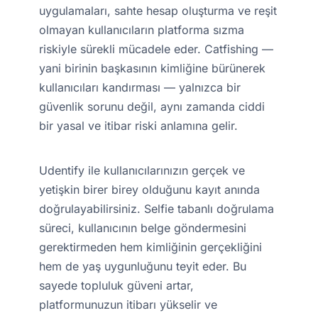
uygulamaları, sahte hesap oluşturma ve reşit
olmayan kullanıcıların platforma sızma
riskiyle sürekli mücadele eder. Catfishing —
yani birinin başkasının kimliğine bürünerek
kullanıcıları kandırması — yalnızca bir
güvenlik sorunu değil, aynı zamanda ciddi
bir yasal ve itibar riski anlamına gelir.
×
Bu web sitesi çerezler
kullanır
Udentify ile kullanıcılarınızın gerçek ve
yetişkin birer birey olduğunu kayıt anında
Bu web sitesi kullanıcı deneyimini
iyileştirmek için çerezler kullanır. Web
doğrulayabilirsiniz. Selfie tabanlı doğrulama
sitemizi kullanmak suretiyle tüm çerezlere
süreci, kullanıcının belge göndermesini
Çerez Politikamız uyarınca onay vermiş
olursunuz.
Daha fazlasını oku
gerektirmeden hem kimliğinin gerçekliğini
hem de yaş uygunluğunu teyit eder. Bu
ANLADIM
sayede topluluk güveni artar,
platformunuzun itibarı yükselir ve