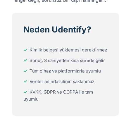
engel değil, sorunsuz bir kapı haline gelir.
Neden Udentify?
✓
Kimlik belgesi yüklemesi gerektirmez
✓
Sonuç 3 saniyeden kısa sürede gelir
✓
Tüm cihaz ve platformlarla uyumlu
✓
Veriler anında silinir, saklanmaz
✓
KVKK, GDPR ve COPPA ile tam
uyumlu