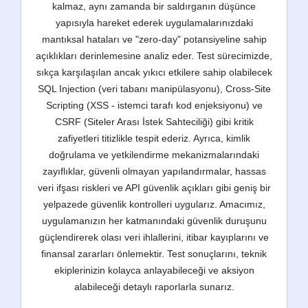
kalmaz, aynı zamanda bir saldırganın düşünce
yapısıyla hareket ederek uygulamalarınızdaki
mantıksal hataları ve "zero-day" potansiyeline sahip
açıklıkları derinlemesine analiz eder. Test sürecimizde,
sıkça karşılaşılan ancak yıkıcı etkilere sahip olabilecek
SQL Injection (veri tabanı manipülasyonu), Cross-Site
Scripting (XSS - istemci tarafı kod enjeksiyonu) ve
CSRF (Siteler Arası İstek Sahteciliği) gibi kritik
zafiyetleri titizlikle tespit ederiz. Ayrıca, kimlik
doğrulama ve yetkilendirme mekanizmalarındaki
zayıflıklar, güvenli olmayan yapılandırmalar, hassas
veri ifşası riskleri ve API güvenlik açıkları gibi geniş bir
yelpazede güvenlik kontrolleri uygularız. Amacımız,
uygulamanızın her katmanındaki güvenlik duruşunu
güçlendirerek olası veri ihlallerini, itibar kayıplarını ve
finansal zararları önlemektir. Test sonuçlarını, teknik
ekiplerinizin kolayca anlayabileceği ve aksiyon
alabileceği detaylı raporlarla sunarız.