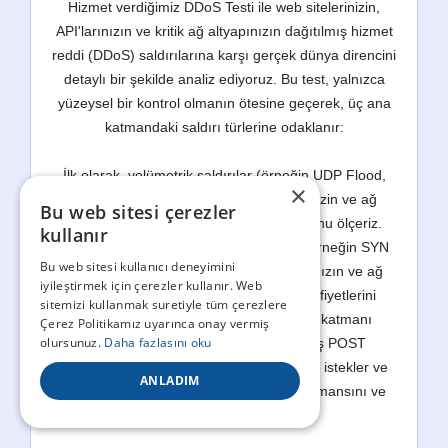
Hizmet verdiğimiz DDoS Testi ile web sitelerinizin,
API'larınızın ve kritik ağ altyapınızın dağıtılmış hizmet
reddi (DDoS) saldırılarına karşı gerçek dünya direncini
detaylı bir şekilde analiz ediyoruz. Bu test, yalnızca
yüzeysel bir kontrol olmanın ötesine geçerek, üç ana
katmandaki saldırı türlerine odaklanır:
İlk olarak, volümetrik saldırılar (örneğin UDP Flood,
×
ICMP Flood) karşısında bant genişliğinizin ve ağ
Bu web sitesi çerezler
kapasitenizin ne kadar dayanıklı olduğunu ölçeriz.
kullanır
İkinci olarak, protokol tabanlı saldırılar (örneğin SYN
Bu web sitesi kullanıcı deneyimini
Flood, SlowLoris) ile sunucu kaynaklarınızın ve ağ
iyileştirmek için çerezler kullanır. Web
cihazlarınızın protokol katmanındaki zafiyetlerini
sitemizi kullanmak suretiyle tüm çerezlere
ortaya çıkarırız. Son olarak, uygulama katmanı
Çerez Politikamız uyarınca onay vermiş
olursunuz.
Daha fazlasını oku
saldırıları (örneğin HTTP Flood, yavaş POST
saldırıları) ile web uygulamalarınızın özel istekler ve
ANLADIM
kötü niyetli oturumlar karşısındaki performansını ve
direncini değerlendiririz.