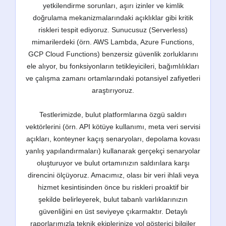
yetkilendirme sorunları, aşırı izinler ve kimlik
doğrulama mekanizmalarındaki açıklıklar gibi kritik
riskleri tespit ediyoruz. Sunucusuz (Serverless)
mimarilerdeki (örn. AWS Lambda, Azure Functions,
GCP Cloud Functions) benzersiz güvenlik zorluklarını
ele alıyor, bu fonksiyonların tetikleyicileri, bağımlılıkları
ve çalışma zamanı ortamlarındaki potansiyel zafiyetleri
araştırıyoruz.
Testlerimizde, bulut platformlarına özgü saldırı
vektörlerini (örn. API kötüye kullanımı, meta veri servisi
açıkları, konteyner kaçış senaryoları, depolama kovası
yanlış yapılandırmaları) kullanarak gerçekçi senaryolar
oluşturuyor ve bulut ortamınızın saldırılara karşı
direncini ölçüyoruz. Amacımız, olası bir veri ihlali veya
hizmet kesintisinden önce bu riskleri proaktif bir
şekilde belirleyerek, bulut tabanlı varlıklarınızın
güvenliğini en üst seviyeye çıkarmaktır. Detaylı
raporlarımızla teknik ekiplerinize yol gösterici bilgiler