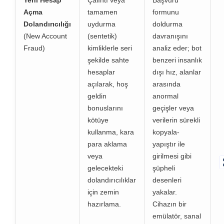
Yeni Hesap
Çalıntı veya
Başvuru
Açma
tamamen
formunu
Dolandırıcılığı
uydurma
doldurma
(New Account
(sentetik)
davranışını
Fraud)
kimliklerle seri
analiz eder; bot
şekilde sahte
benzeri insanlık
hesaplar
dışı hız, alanlar
açılarak, hoş
arasında
geldin
anormal
bonuslarını
geçişler veya
kötüye
verilerin sürekli
kullanma, kara
kopyala-
para aklama
yapıştır ile
veya
girilmesi gibi
gelecekteki
şüpheli
dolandırıcılıklar
desenleri
için zemin
yakalar.
hazırlama.
Cihazın bir
emülatör, sanal