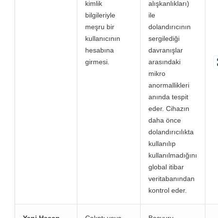
kimlik
alışkanlıkları)
bilgileriyle
ile
meşru bir
dolandırıcının
kullanıcının
sergilediği
hesabına
davranışlar
girmesi.
arasındaki
mikro
anormallikleri
anında tespit
eder. Cihazın
daha önce
dolandırıcılıkta
kullanılıp
kullanılmadığını
global itibar
veritabanından
kontrol eder.