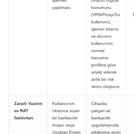
işlemler
cihazın coğrafi
yapılması.
konumunu
(VPN/Proxy/Tor
kullanımı),
işlemin tutarını
ve alıcısını
kullanıcının
normal
harcama
profiline göre
analiz ederek
anlık bir risk
skoru oluşturur.
Zararlı Yazılım
Kullanıcının
Cihazda
ve RAT
cihazına sızan
çalışan ve
Saldırıları
bir bankacılık
bankacılık
trojanı veya
uygulamanızla
Uzaktan Erişim
etkileşime giren