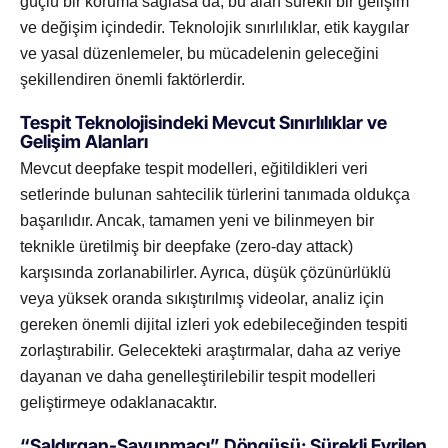
güçlü bir koruma sağlasa da, bu alan sürekli bir gelişim
ve değişim içindedir. Teknolojik sınırlılıklar, etik kaygılar
ve yasal düzenlemeler, bu mücadelenin geleceğini
şekillendiren önemli faktörlerdir.
Tespit Teknolojisindeki Mevcut Sınırlılıklar ve
Gelişim Alanları
Mevcut deepfake tespit modelleri, eğitildikleri veri
setlerinde bulunan sahtecilik türlerini tanımada oldukça
başarılıdır. Ancak, tamamen yeni ve bilinmeyen bir
teknikle üretilmiş bir deepfake (zero-day attack)
karşısında zorlanabilirler. Ayrıca, düşük çözünürlüklü
veya yüksek oranda sıkıştırılmış videolar, analiz için
gereken önemli dijital izleri yok edebileceğinden tespiti
zorlaştırabilir. Gelecekteki araştırmalar, daha az veriye
dayanan ve daha genelleştirilebilir tespit modelleri
geliştirmeye odaklanacaktır.
“Saldırgan-Savunmacı” Döngüsü: Sürekli Evrilen