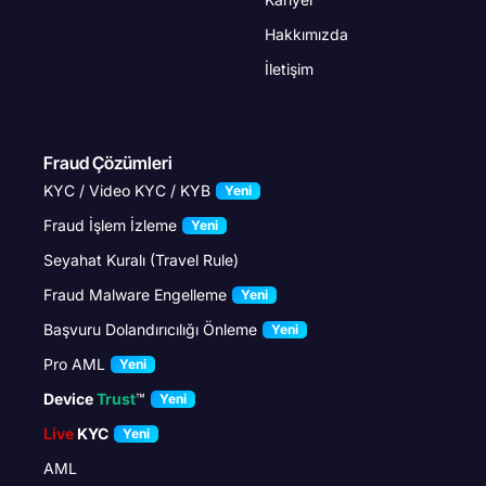
Hakkımızda
İletişim
Fraud Çözümleri
KYC / Video KYC / KYB
Yeni
Fraud İşlem İzleme
Yeni
Seyahat Kuralı (Travel Rule)
Fraud Malware Engelleme
Yeni
Başvuru Dolandırıcılığı Önleme
Yeni
Pro AML
Yeni
Device
Trust
™
Yeni
Live
KYC
Yeni
AML