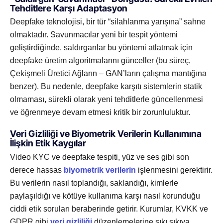
Tehditlere Karşı Adaptasyon
Deepfake teknolojisi, bir tür “silahlanma yarışına” sahne
olmaktadır. Savunmacılar yeni bir tespit yöntemi
geliştirdiğinde, saldırganlar bu yöntemi atlatmak için
deepfake üretim algoritmalarını günceller (bu süreç,
Çekişmeli Üretici Ağların – GAN’ların çalışma mantığına
benzer). Bu nedenle, deepfake karşıtı sistemlerin statik
olmaması, sürekli olarak yeni tehditlerle güncellenmesi
ve öğrenmeye devam etmesi kritik bir zorunluluktur.
Veri Gizliliği ve Biyometrik Verilerin Kullanımına
İlişkin Etik Kaygılar
Video KYC ve deepfake tespiti, yüz ve ses gibi son
derece hassas
biyometrik verilerin
işlenmesini gerektirir.
Bu verilerin nasıl toplandığı, saklandığı, kimlerle
paylaşıldığı ve kötüye kullanıma karşı nasıl korunduğu
ciddi etik soruları beraberinde getirir. Kurumlar, KVKK ve
GDPR gibi
veri gizliliği
düzenlemelerine sıkı sıkıya