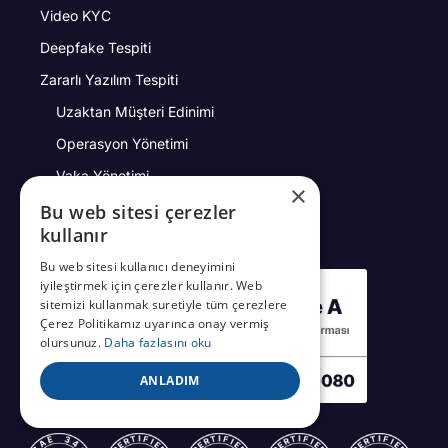
Video KYC
Deepfake Tespiti
Zararlı Yazılım Tespiti
Uzaktan Müşteri Edinimi
Operasyon Yönetimi
Vaka Yönetimi
×
Yüz Tanıma
Bu web sitesi çerezler
kullanır
Bu web sitesi kullanıcı deneyimini
iyileştirmek için çerezler kullanır. Web
sitemizi kullanmak suretiyle tüm çerezlere
Çerez Politikamız uyarınca onay vermiş
olursunuz.
Daha fazlasını oku
ANLADIM