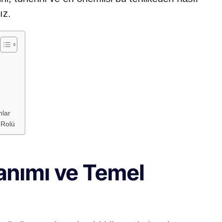
ız.
mlar
 Rolü
Tanımı ve Temel