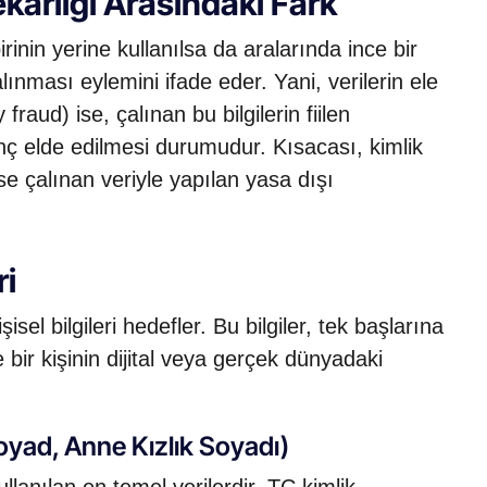
ekarlığı Arasındaki Fark
irinin yerine kullanılsa da aralarında ince bir
 çalınması eylemini ifade eder. Yani, verilerin ele
 fraud) ise, çalınan bu bilgilerin fiilen
nç elde edilmesi durumudur. Kısacası, kimlik
ise çalınan veriyle yapılan yasa dışı
ri
isel bilgileri hedefler. Bu bilgiler, tek başlarına
 bir kişinin dijital veya gerçek dünyadaki
Soyad, Anne Kızlık Soyadı)
kullanılan en temel verilerdir. TC kimlik