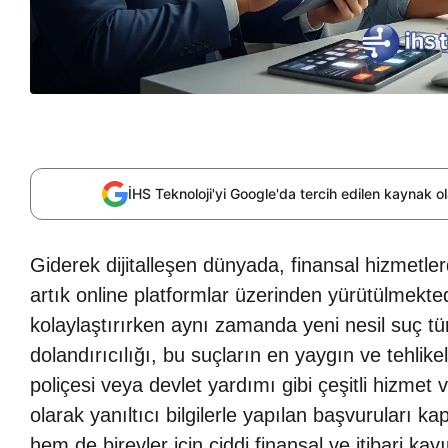
İHS Teknoloji'yi Google'da tercih edilen kaynak 
Giderek dijitalleşen dünyada, finansal hizmetl
artık online platformlar üzerinden yürütülmekted
kolaylaştırırken aynı zamanda yeni nesil suç tür
dolandırıcılığı, bu suçların en yaygın ve tehlikeli
poliçesi veya devlet yardımı gibi çeşitli hizmet
olarak yanıltıcı bilgilerle yapılan başvuruları 
hem de bireyler için ciddi finansal ve itibari k