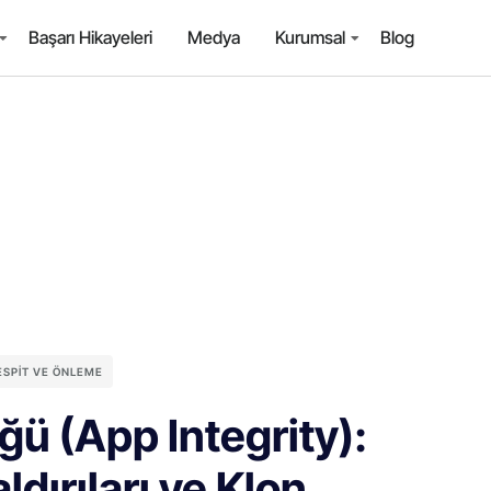
Başarı Hikayeleri
Medya
Kurumsal
Blog
TESPIT VE ÖNLEME
ü (App Integrity):
dırıları ve Klon