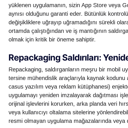
yüklenen uygulamanın, sizin App Store veya Go
aynısı olduğunu garanti eder. Bütünlük kontro
değişikliklere uğrayıp uğramadığını sürekli olar
ortamda çalıştığından ve iş mantığının saldırga
olmak için kritik bir öneme sahiptir.
Repackaging Saldırıları: Yeni
Repackaging, saldırganların meşru bir mobil u
tersine mühendislik araçlarıyla kaynak kodunu a
casus yazılım veya reklam kütüphanesi) enjekt
uygulamayı yeniden imzalayarak dağıtması işl
orijinal işlevlerini korurken, arka planda veri hır
veya kullanıcıyı oltalama sitelerine yönlendireb
resmi olmayan uygulama mağazalarında veya dos