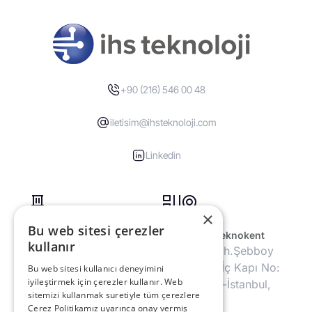
+90 (216) 546 00 48
iletisim@ihsteknoloji.com
Linkedin
×
Bu web sitesi çerezler
Genel Merkez
Dijitalpark Teknokent
kullanır
Koşuyolu Mah.
Barbaros Mh.Şebboy
İbrahimağa Zaviyesi
Sk. No:4/1 İç Kapı No:
Bu web sitesi kullanıcı deneyimini
iyileştirmek için çerezler kullanır. Web
Sok. No:10 34718
20 Ataşehir-İstanbul,
sitemizi kullanmak suretiyle tüm çerezlere
Kadıköy-İstanbul,
Türkiye
Çerez Politikamız uyarınca onay vermiş