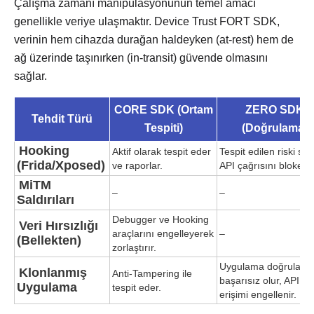
Çalışma zamanı manipülasyonunun temel amacı
genellikle veriye ulaşmaktır. Device Trust FORT SDK,
verinin hem cihazda durağan haldeyken (at-rest) hem de
ağ üzerinde taşınırken (in-transit) güvende olmasını
sağlar.
CORE SDK (Ortam
ZERO SDK
Tehdit Türü
Tespiti)
(Doğrulama)
Hooking
Aktif olarak tespit eder
Tespit edilen riski sko
(Frida/Xposed)
ve raporlar.
API çağrısını bloke e
MiTM
–
–
Saldırıları
Debugger ve Hooking
Veri Hırsızlığı
araçlarını engelleyerek
–
(Bellekten)
zorlaştırır.
Uygulama doğrulama
Klonlanmış
Anti-Tampering ile
başarısız olur, API
Uygulama
tespit eder.
erişimi engellenir.