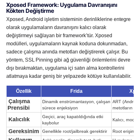
Xposed Framework: Uygulama Davranışını
Kökten Değiştirme
Xposed, Android işletim sisteminin derinliklerine entegre
olarak uygulamaların davranışını kalıcı olarak
değiştirmeyi sağlayan bir framework’tür. Xposed
modülleri, uygulamaların kaynak koduna dokunmadan,
sadece çalışma anında metotları değiştirerek çalışır. Bu
yöntem, SSL Pinning gibi ağ güvenliği önlemlerini devre
dışı bırakmaktan, uygulama içi satın alma kontrollerini
atlatmaya kadar geniş bir yelpazede kötüye kullanılabilir.
Özellik
Frida
Xpo
Çalışma
Dinamik enstrümantasyon, çalışan
ART (Android
Prensibi
sürece enjeksiyon
metotların üz
Geçici, araç kapatıldığında etki
Kalıcılık
Kalıcı, modül 
kaybolur
Gereksinim
Genellikle root/jailbreak gerektirir
Root erişimi 