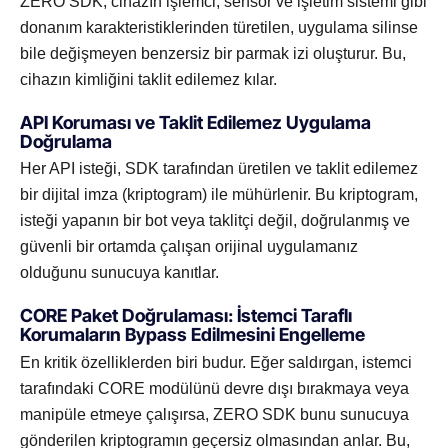
ZERO SDK, cihazın işlemci, sensör ve işletim sistemi gibi
donanım karakteristiklerinden türetilen, uygulama silinse
bile değişmeyen benzersiz bir parmak izi oluşturur. Bu,
cihazın kimliğini taklit edilemez kılar.
API Koruması ve Taklit Edilemez Uygulama
Doğrulama
Her API isteği, SDK tarafından üretilen ve taklit edilemez
bir dijital imza (kriptogram) ile mühürlenir. Bu kriptogram,
isteği yapanın bir bot veya taklitçi değil, doğrulanmış ve
güvenli bir ortamda çalışan orijinal uygulamanız
olduğunu sunucuya kanıtlar.
CORE Paket Doğrulaması: İstemci Taraflı
Korumaların Bypass Edilmesini Engelleme
En kritik özelliklerden biri budur. Eğer saldırgan, istemci
tarafındaki CORE modülünü devre dışı bırakmaya veya
manipüle etmeye çalışırsa, ZERO SDK bunu sunucuya
gönderilen kriptogramın geçersiz olmasından anlar. Bu,