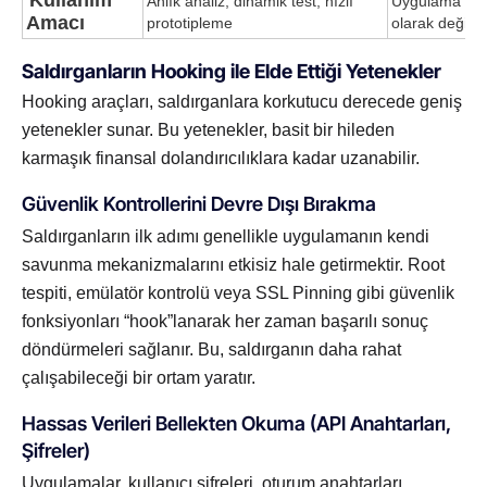
Kullanım
Anlık analiz, dinamik test, hızlı
Uygulama ve s
Amacı
prototipleme
olarak değişt
Saldırganların Hooking ile Elde Ettiği Yetenekler
Hooking araçları, saldırganlara korkutucu derecede geniş
yetenekler sunar. Bu yetenekler, basit bir hileden
karmaşık finansal dolandırıcılıklara kadar uzanabilir.
Güvenlik Kontrollerini Devre Dışı Bırakma
Saldırganların ilk adımı genellikle uygulamanın kendi
savunma mekanizmalarını etkisiz hale getirmektir. Root
tespiti, emülatör kontrolü veya SSL Pinning gibi güvenlik
fonksiyonları “hook”lanarak her zaman başarılı sonuç
döndürmeleri sağlanır. Bu, saldırganın daha rahat
çalışabileceği bir ortam yaratır.
Hassas Verileri Bellekten Okuma (API Anahtarları,
Şifreler)
Uygulamalar, kullanıcı şifreleri, oturum anahtarları