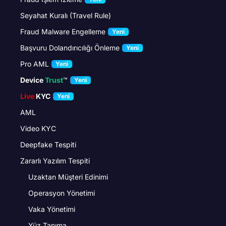
Seyahat Kuralı (Travel Rule)
Fraud Malware Engelleme
Yeni
Başvuru Dolandırıcılığı Önleme
Yeni
Pro AML
Yeni
Device
Trust
™
Yeni
Live
KYC
Yeni
AML
Video KYC
Deepfake Tespiti
Zararlı Yazılım Tespiti
Uzaktan Müşteri Edinimi
Operasyon Yönetimi
Vaka Yönetimi
Yüz Tanıma