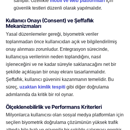
sahiptir. Özellikle
mobil ve web platformları
için
güvenlik testleri düzenli olarak yapılmalıdır.
Kullanıcı Onayı (Consent) ve Şeffaflık
Mekanizmaları
Yasal düzenlemeler gereği, biyometrik veriler
toplanmadan önce kullanıcıdan açık ve bilgilendirilmiş
onay alınması zorunludur. Entegrasyon sürecinde,
kullanıcıya verilerinin neden toplandığını, nasıl
işleneceğini ve ne kadar süreyle saklanacağını net bir
şekilde açıklayan bir onay ekranı tasarlanmalıdır.
Şeffaflık, kullanıcı güvenini kazanmanın temelidir. Bu
süreç,
uzaktan kimlik tespiti
gibi diğer doğrulama
adımlarında da kritik bir rol oynar.
Ölçeklenebilirlik ve Performans Kriterleri
Milyonlarca kullanıcısı olan sosyal medya platformları için
seçilen biyometrik doğrulama çözümünün yüksek trafik
altında bile hızlı ve güvenilir bir şekilde çalışması gerekir.