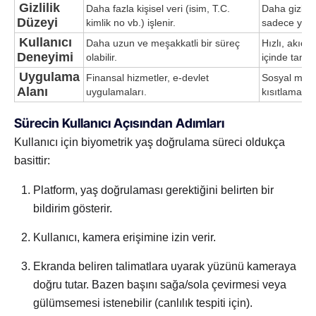
Gizlilik
Daha fazla kişisel veri (isim, T.C.
Daha gizlilik
Düzeyi
kimlik no vb.) işlenir.
sadece yaş 
Kullanıcı
Daha uzun ve meşakkatli bir süreç
Hızlı, akıcı 
Deneyimi
olabilir.
içinde tama
Uygulama
Finansal hizmetler, e-devlet
Sosyal medy
Alanı
uygulamaları.
kısıtlamalı iç
Sürecin Kullanıcı Açısından Adımları
Kullanıcı için biyometrik yaş doğrulama süreci oldukça
basittir:
Platform, yaş doğrulaması gerektiğini belirten bir
bildirim gösterir.
Kullanıcı, kamera erişimine izin verir.
Ekranda beliren talimatlara uyarak yüzünü kameraya
doğru tutar. Bazen başını sağa/sola çevirmesi veya
gülümsemesi istenebilir (canlılık tespiti için).