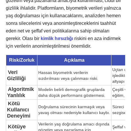
gözetim veya pazarlama amacıyla kullanılması, ciddi bir
gizlilik ihlalidir. Platformların, biyometrik verileri yalnızca
yaş doğrulaması için kullanacaklarını, analizden hemen
sonra silecelerini veya anonimleştireceklerini taahhüt
eden net ve şeffaf veri politikalarına sahip olmaları
gerekir. Olası bir
kimlik hırsızlığı
riskini en aza indirmek
için verilerin anonimleştirilmesi önemlidir.
Risk/Zorluk
Açıklama
Uçtan uca 
Veri
Hassas biyometrik verilerin
işledikten
Gizliliği
sızdırılması veya çalınması riski.
altyapı ku
Algoritmik
Modelin belirli demografik gruplarda
Çeşitli ve 
Yanlılık
daha düşük performans göstermesi.
eğitim, sü
Kötü
Doğrulama sürecinin karmaşık veya
Süreci bas
Kullanıcı
yavaş olması nedeniyle kullanıcı kaybı.
sezgisel a
Deneyimi
Verilerin yaş doğrulama amacı dışında
Kötüye
Şeffaf veri
gözetim veya pazarlama için