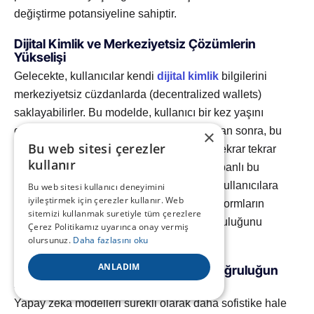
değiştirme potansiyeline sahiptir.
Dijital Kimlik ve Merkeziyetsiz Çözümlerin
Yükselişi
Gelecekte, kullanıcılar kendi
dijital kimlik
bilgilerini
merkeziyetsiz cüzdanlarda (decentralized wallets)
saklayabilirler. Bu modelde, kullanıcı bir kez yaşını
güvenilir bir kurum aracılığıyla doğrulattıktan sonra, bu
×
Bu web sitesi çerezler
bilgiyi farklı platformlarla kişisel verilerini tekrar tekrar
kullanır
paylaşmadan kanıtlayabilir. Blockchain tabanlı bu
çözümler (Self-Sovereign Identity – SSI), kullanıcılara
Bu web sitesi kullanıcı deneyimini
iyileştirmek için çerezler kullanır. Web
verileri üzerinde tam kontrol sağlar ve platformların
sitemizi kullanmak suretiyle tüm çerezlere
hassas biyometrik verileri saklama sorumluluğunu
Çerez Politikamız uyarınca onay vermiş
olursunuz.
Daha fazlasını oku
ortadan kaldırır.
ANLADIM
Gelişmiş Yapay Zeka Modelleri ile Doğruluğun
Artırılması
Yapay zeka modelleri sürekli olarak daha sofistike hale