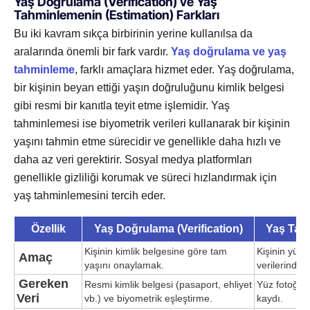
Yaş Doğrulama (Verification) ve Yaş
Tahminlemenin (Estimation) Farkları
Bu iki kavram sıkça birbirinin yerine kullanılsa da
aralarında önemli bir fark vardır.
Yaş doğrulama ve yaş
tahminleme
, farklı amaçlara hizmet eder. Yaş doğrulama,
bir kişinin beyan ettiği yaşın doğruluğunu kimlik belgesi
gibi resmi bir kanıtla teyit etme işlemidir. Yaş
tahminlemesi ise biyometrik verileri kullanarak bir kişinin
yaşını tahmin etme sürecidir ve genellikle daha hızlı ve
daha az veri gerektirir. Sosyal medya platformları
genellikle gizliliği korumak ve süreci hızlandırmak için
yaş tahminlemesini tercih eder.
Özellik
Yaş Doğrulama (Verification)
Yaş Tah
Kişinin kimlik belgesine göre tam
Kişinin yüz 
Amaç
yaşını onaylamak.
verilerinden
Gereken
Resmi kimlik belgesi (pasaport, ehliyet
Yüz fotoğraf
Veri
vb.) ve biyometrik eşleştirme.
kaydı.