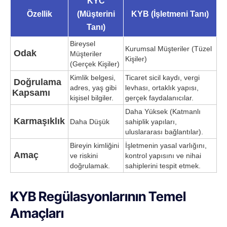
KYC
Özellik
(Müşterini
KYB (İşletmeni Tanı)
Tanı)
Bireysel
Kurumsal Müşteriler (Tüzel
Odak
Müşteriler
Kişiler)
(Gerçek Kişiler)
Kimlik belgesi,
Ticaret sicil kaydı, vergi
Doğrulama
adres, yaş gibi
levhası, ortaklık yapısı,
Kapsamı
kişisel bilgiler.
gerçek faydalanıcılar.
Daha Yüksek (Katmanlı
Karmaşıklık
Daha Düşük
sahiplik yapıları,
uluslararası bağlantılar).
Bireyin kimliğini
İşletmenin yasal varlığını,
Amaç
ve riskini
kontrol yapısını ve nihai
doğrulamak.
sahiplerini tespit etmek.
KYB Regülasyonlarının Temel
Amaçları