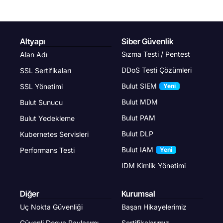
Altyapı
Siber Güvenlik
Sızma Testi / Pentest
Alan Adı
DDoS Testi Çözümleri
SSL Sertifikaları
Bulut SIEM
SSL Yönetimi
Yeni
Bulut MDM
Bulut Sunucu
Bulut PAM
Bulut Yedekleme
Bulut DLP
Kubernetes Servisleri
Bulut IAM
Performans Testi
Yeni
IDM Kimlik Yönetimi
Diğer
Kurumsal
Uç Nokta Güvenliği
Başarı Hikayelerimiz
Güvenli Dosya Paylaşımı
Sertifikalarımız