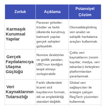
Potansiyel
Zorluk
Açıklama
Çözüm
Paravan şirketler,
tröstler ve farklı
Otomatikleştirilmiş
Karmaşık
ülkelerde kurulmuş
veri analizi ve
Kurumsal
katmanlı yapılar
sahiplik haritalama
Yapılar
gerçek sahipleri
araçları kullanmak.
gizleyebilir.
Çoklu veri
Nomine direktörler
Gerçek
kaynaklarını (resmi
ve gizlilik yasaları,
Faydalanıcıya
kayıtlar, medya, veri
UBO’nun kimliğini
Ulaşma
tabanları) birleştiren
tespit etmeyi
Güçlüğü
platformlardan
zorlaştırabilir.
yararlanmak.
Farklı ülkelerdeki
Global veri
Veri
ticaret sicil
sağlayıcıları ile
Kaynaklarının
kayıtlarının formatı,
entegre çalışan
Tutarsızlığı
dili ve erişilebilirliği
RegTech çözümleri
standart değildir.
kullanmak.