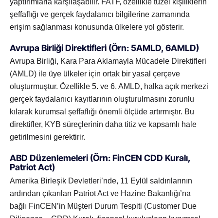
yaptırımlarla karşılaşabilir. FATF, özellikle tüzel kişiliklerin
şeffaflığı ve gerçek faydalanıcı bilgilerine zamanında
erişim sağlanması konusunda ülkelere yol gösterir.
Avrupa Birliği Direktifleri (Örn: 5AMLD, 6AMLD)
Avrupa Birliği, Kara Para Aklamayla Mücadele Direktifleri
(AMLD) ile üye ülkeler için ortak bir yasal çerçeve
oluşturmuştur. Özellikle 5. ve 6. AMLD, halka açık merkezi
gerçek faydalanıcı kayıtlarının oluşturulmasını zorunlu
kılarak kurumsal şeffaflığı önemli ölçüde artırmıştır. Bu
direktifler, KYB süreçlerinin daha titiz ve kapsamlı hale
getirilmesini gerektirir.
ABD Düzenlemeleri (Örn: FinCEN CDD Kuralı,
Patriot Act)
Amerika Birleşik Devletleri’nde, 11 Eylül saldırılarının
ardından çıkarılan Patriot Act ve Hazine Bakanlığı’na
bağlı FinCEN’in Müşteri Durum Tespiti (Customer Due