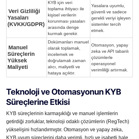
KYB için veri
Yasalara uyumlu,
toplama ihtiyacı ile
Veri Gizliliği
güvenli ve sadece
kişisel verilerin
Yasaları
gerekli veriyi işleyen
korunması yasaları
(KVKK/GDPR)
sistemler tercih
arasında denge
etmek.
kurmak gerekir.
Dokümanları manuel
Otomasyon, yapay
Manuel
olarak toplamak,
zeka ve API tabanlı
Süreçlerin
incelemek ve
çözümlerle
Yüksek
doğrulamak zaman
operasyonel
Maliyeti
alıcı, maliyetli ve
verimliliği artırmak.
hataya açıktır.
Teknoloji ve Otomasyonun KYB
Süreçlerine Etkisi
KYB süreçlerinin karmaşıklığı ve manuel işlemlerin
getirdiği zorluklar, teknoloji odaklı çözümlerin (RegTech)
yükselişini hızlandırmıştır. Otomasyon ve yapay zeka,
KYB uyum süreçlerini daha verimli, hızlı ve isabetli hale