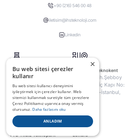
+90 (216) 546 00 48
iletisim@ihsteknoloji.com
Linkedin
×
Bu web sitesi çerezler
Genel Merkez
Dijitalpark Teknokent
kullanır
Koşuyolu Mah.
Barbaros Mh.Şebboy
İbrahimağa Zaviyesi
Sk. No:4/1 İç Kapı No:
Bu web sitesi kullanıcı deneyimini
iyileştirmek için çerezler kullanır. Web
Sok. No:10 34718
20 Ataşehir-İstanbul,
sitemizi kullanmak suretiyle tüm çerezlere
Kadıköy-İstanbul,
Türkiye
Çerez Politikamız uyarınca onay vermiş
Türkiye
olursunuz.
Daha fazlasını oku
ANLADIM
YTÜ Yıldız Teknopark
Londra