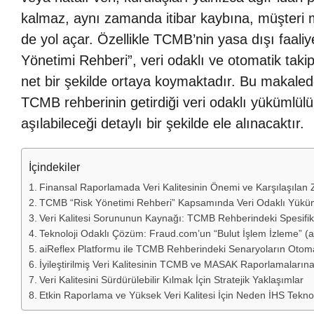
kalmaz, aynı zamanda itibar kaybına, müşteri m
de yol açar. Özellikle TCMB’nin yasa dışı faali
Yönetimi Rehberi”, veri odaklı ve otomatik tak
net bir şekilde ortaya koymaktadır. Bu makalede
TCMB rehberinin getirdiği veri odaklı yükümlülük
aşılabileceği detaylı bir şekilde ele alınacaktır.
İçindekiler
Finansal Raporlamada Veri Kalitesinin Önemi ve Karşılaşılan Z
TCMB “Risk Yönetimi Rehberi” Kapsamında Veri Odaklı Yüküm
Veri Kalitesi Sorununun Kaynağı: TCMB Rehberindeki Spesifik 
Teknoloji Odaklı Çözüm: Fraud.com’un “Bulut İşlem İzleme” (a
aiReflex Platformu ile TCMB Rehberindeki Senaryoların Otomas
İyileştirilmiş Veri Kalitesinin TCMB ve MASAK Raporlamalarına 
Veri Kalitesini Sürdürülebilir Kılmak İçin Stratejik Yaklaşımlar
Etkin Raporlama ve Yüksek Veri Kalitesi İçin Neden İHS Teknolo