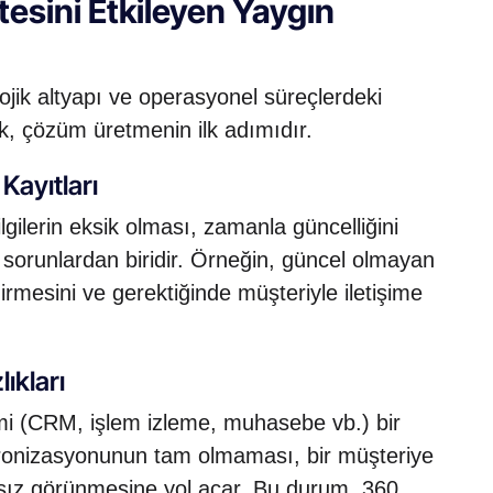
tesini Etkileyen Yaygın
lojik altyapı ve operasyonel süreçlerdeki
k, çözüm üretmenin ilk adımıdır.
Kayıtları
gilerin eksik olması, zamanla güncelliğini
l sorunlardan biridir. Örneğin, güncel olmayan
irmesini ve gerektiğinde müşteriyle iletişime
ıkları
temi (CRM, işlem izleme, muhasebe vb.) bir
nkronizasyonunun tam olmaması, bir müşteriye
tarsız görünmesine yol açar. Bu durum, 360