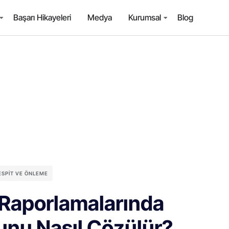
Başarı Hikayeleri
Medya
Kurumsal
Blog
TESPIT VE ÖNLEME
aporlamalarında
runu Nasıl Çözülür?