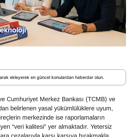
olarak ekleyerek en güncel konulardan haberdar olun.
rkiye Cumhuriyet Merkez Bankası (TCMB) ve
dan belirlenen yasal yükümlülüklere uyum,
üreçlerin merkezinde ise raporlamaların
leyen “veri kalitesi” yer almaktadır. Yetersiz
 para cezalarıyla karşı karşıya bırakmakla