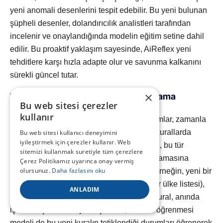
yeni anomali desenlerini tespit edebilir. Bu yeni bulunan
şüpheli desenler, dolandırıcılık analistleri tarafından
incelenir ve onaylandığında modelin eğitim setine dahil
edilir. Bu proaktif yaklaşım sayesinde, AiReflex yeni
tehditlere karşı hızla adapte olur ve savunma kalkanını
sürekli güncel tutar.
×
Mevzuat Değişikliklerine Uyum Sağlama
Bu web sitesi çerezler
Yeteneği
kullanır
TCMB veya MASAK gibi düzenleyici kurumlar, zamanla
yeni rehberler yayınlayabilir veya mevcut kurallarda
Bu web sitesi kullanıcı deneyimini
iyileştirmek için çerezler kullanır. Web
değişiklik yapabilir. AiReflex’in hibrit yapısı, bu tür
sitemizi kullanmak suretiyle tüm çerezlere
mevzuat değişikliklerine hızlıca uyum sağlamasına
Çerez Politikamız uyarınca onay vermiş
olursunuz.
Daha fazlasını oku
olanak tanır. Yeni bir kural veya senaryo (örneğin, yeni bir
işlem limiti veya izlenmesi gereken yeni bir ülke listesi),
ANLADIM
sisteme kural olarak hızla eklenebilir. Bu kural, anında
işlem akışını izlemeye başlarken, makine öğrenmesi
modeli de bu yeni kuralın tetiklendiği durumları öğrenerek