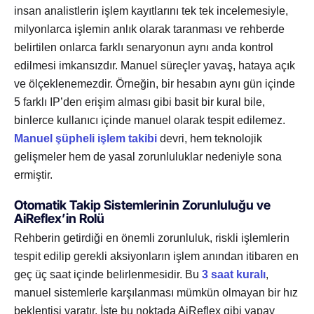
insan analistlerin işlem kayıtlarını tek tek incelemesiyle,
milyonlarca işlemin anlık olarak taranması ve rehberde
belirtilen onlarca farklı senaryonun aynı anda kontrol
edilmesi imkansızdır. Manuel süreçler yavaş, hataya açık
ve ölçeklenemezdir. Örneğin, bir hesabın aynı gün içinde
5 farklı IP’den erişim alması gibi basit bir kural bile,
binlerce kullanıcı içinde manuel olarak tespit edilemez.
Manuel şüpheli işlem takibi
devri, hem teknolojik
gelişmeler hem de yasal zorunluluklar nedeniyle sona
ermiştir.
Otomatik Takip Sistemlerinin Zorunluluğu ve
AiReflex’in Rolü
Rehberin getirdiği en önemli zorunluluk, riskli işlemlerin
tespit edilip gerekli aksiyonların işlem anından itibaren en
geç üç saat içinde belirlenmesidir. Bu
3 saat kuralı
,
manuel sistemlerle karşılanması mümkün olmayan bir hız
beklentisi yaratır. İşte bu noktada AiReflex gibi yapay