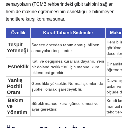
senaryoların (TCMB rehberindeki gibi) takibini sağlar
hem de makine öğrenmesinin esnekliği ile bilinmeyen
tehditlere karşı koruma sunar.
Özellik
Kural Tabanlı Sistemler
Makine 
Hem biline
Tespit
Sadece önceden tanımlanmış, bilinen
görülmemiş, 
Yeteneği
senaryoları tespit eder.
desenlerini 
Katı ve değişmez kurallara dayanır. Yeni
Dinamiktir v
Esneklik
bir dolandırıcılık türü için manuel kural
öğrenerek k
eklenmesi gerekir.
Yanlış
Davranışsal
Genellikle yüksektir. Normal işlemleri de
Pozitif
anlar ve
yan
şüpheli olarak işaretleyebilir.
Oranı
ölçüde düşü
Bakım
Kendi kendi
Sürekli manuel kural güncellemesi ve
ve
manuel müd
ayar gerektirir.
Yönetim
tehditlere a