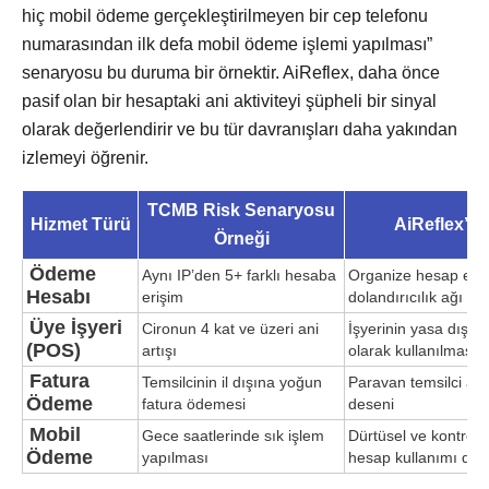
hiç mobil ödeme gerçekleştirilmeyen bir cep telefonu
numarasından ilk defa mobil ödeme işlemi yapılması”
senaryosu bu duruma bir örnektir. AiReflex, daha önce
pasif olan bir hesaptaki ani aktiviteyi şüpheli bir sinyal
olarak değerlendirir ve bu tür davranışları daha yakından
izlemeyi öğrenir.
TCMB Risk Senaryosu
Hizmet Türü
AiReflex’in
Örneği
Ödeme
Aynı IP’den 5+ farklı hesaba
Organize hesap ele
Hesabı
erişim
dolandırıcılık ağı de
Üye İşyeri
Cironun 4 kat ve üzeri ani
İşyerinin yasa dışı 
(POS)
artışı
olarak kullanılması
Fatura
Temsilcinin il dışına yoğun
Paravan temsilci arac
Ödeme
fatura ödemesi
deseni
Mobil
Gece saatlerinde sık işlem
Dürtüsel ve kontrols
Ödeme
yapılması
hesap kullanımı des