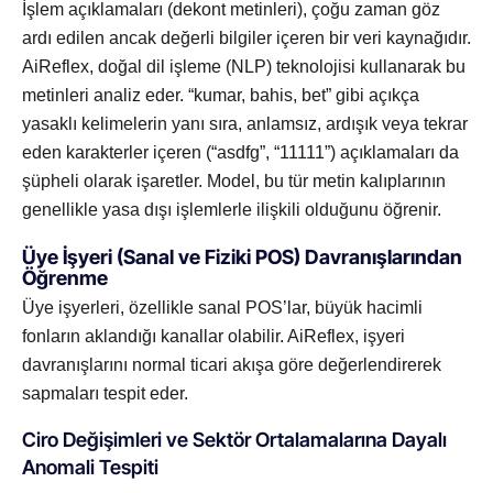
İşlem açıklamaları (dekont metinleri), çoğu zaman göz
ardı edilen ancak değerli bilgiler içeren bir veri kaynağıdır.
AiReflex, doğal dil işleme (NLP) teknolojisi kullanarak bu
metinleri analiz eder. “kumar, bahis, bet” gibi açıkça
yasaklı kelimelerin yanı sıra, anlamsız, ardışık veya tekrar
eden karakterler içeren (“asdfg”, “11111”) açıklamaları da
şüpheli olarak işaretler. Model, bu tür metin kalıplarının
genellikle yasa dışı işlemlerle ilişkili olduğunu öğrenir.
Üye İşyeri (Sanal ve Fiziki POS) Davranışlarından
Öğrenme
Üye işyerleri, özellikle sanal POS’lar, büyük hacimli
fonların aklandığı kanallar olabilir. AiReflex, işyeri
davranışlarını normal ticari akışa göre değerlendirerek
sapmaları tespit eder.
Ciro Değişimleri ve Sektör Ortalamalarına Dayalı
Anomali Tespiti