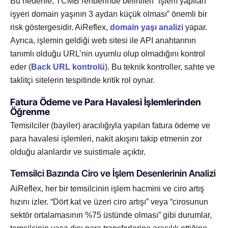
Bu nedenle, TCMB rehberinde belirtilen “işlem yapılan
işyeri domain yaşının 3 aydan küçük olması” önemli bir
risk göstergesidir. AiReflex,
domain yaşı analizi
yapar.
Ayrıca, işlemin geldiği web sitesi ile API anahtarının
tanımlı olduğu URL’nin uyumlu olup olmadığını kontrol
eder (
Back URL kontrolü
). Bu teknik kontroller, sahte ve
taklitçi sitelerin tespitinde kritik rol oynar.
Fatura Ödeme ve Para Havalesi İşlemlerinden
Öğrenme
Temsilciler (bayiler) aracılığıyla yapılan fatura ödeme ve
para havalesi işlemleri, nakit akışını takip etmenin zor
olduğu alanlardır ve suistimale açıktır.
Temsilci Bazında Ciro ve İşlem Desenlerinin Analizi
AiReflex, her bir temsilcinin işlem hacmini ve ciro artış
hızını izler. “Dört kat ve üzeri ciro artışı” veya “cirosunun
sektör ortalamasının %75 üstünde olması” gibi durumlar,