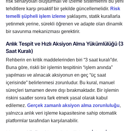
risk senaryoları oluşturmalı ve izleme sistemlerini bu yeni
tehditlere karşı proaktif bir şekilde güncellemelidir.
Risk
temelli şüpheli işlem izleme
yaklaşımı, statik kurallarla
yetinmek yerine, sürekli öğrenen ve adapte olan dinamik
bir savunma mekanizması gerektirir.
Anlık Tespit ve Hızlı Aksiyon Alma Yükümlülüğü (3
Saat Kuralı)
Rehberin en kritik maddelerinden biri “3 saat kuralı”dır.
Buna göre, riskli bir işlemin tespitinin “işlem anında”
yapılması ve alınacak aksiyonun en geç “üç saat
içerisinde” belirlenmesi zorunludur. Bu kural, manuel
süreçleri tamamen devre dışı bırakmaktadır. Bir işlemin
riskini saatler sonra fark etmek yasal olarak kabul
edilemez.
Gerçek zamanlı aksiyon alma zorunluluğu
,
yalnızca anlık veri işleme kapasitesine sahip otomatik
platformlar tarafından karşılanabilir.