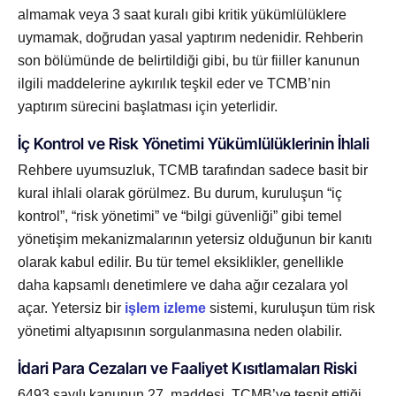
almamak veya 3 saat kuralı gibi kritik yükümlülüklere
uymamak, doğrudan yasal yaptırım nedenidir. Rehberin
son bölümünde de belirtildiği gibi, bu tür fiiller kanunun
ilgili maddelerine aykırılık teşkil eder ve TCMB’nin
yaptırım sürecini başlatması için yeterlidir.
İç Kontrol ve Risk Yönetimi Yükümlülüklerinin İhlali
Rehbere uyumsuzluk, TCMB tarafından sadece basit bir
kural ihlali olarak görülmez. Bu durum, kuruluşun “iç
kontrol”, “risk yönetimi” ve “bilgi güvenliği” gibi temel
yönetişim mekanizmalarının yetersiz olduğunun bir kanıtı
olarak kabul edilir. Bu tür temel eksiklikler, genellikle
daha kapsamlı denetimlere ve daha ağır cezalara yol
açar. Yetersiz bir
işlem izleme
sistemi, kuruluşun tüm risk
yönetimi altyapısının sorgulanmasına neden olabilir.
İdari Para Cezaları ve Faaliyet Kısıtlamaları Riski
6493 sayılı kanunun 27. maddesi, TCMB’ye tespit ettiği