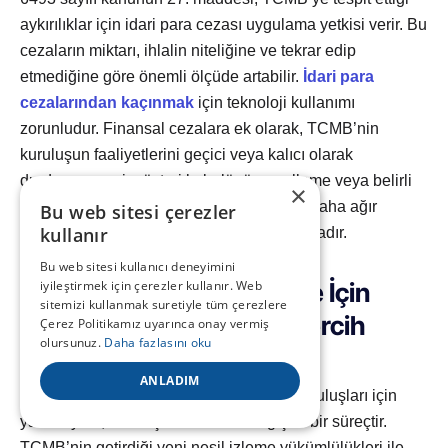
aykırılıklar için idari para cezası uygulama yetkisi verir. Bu
cezaların miktarı, ihlalin niteliğine ve tekrar edip
etmediğine göre önemli ölçüde artabilir.
İdari para
cezalarından kaçınmak
için teknoloji kullanımı
zorunludur. Finansal cezalara ek olarak, TCMB’nin
kuruluşun faaliyetlerini geçici veya kalıcı olarak
durdurma, yeni müşteri kabulünü engelleme veya belirli
×
hizmetleri sunmasını yasaklama gibi çok daha ağır
Bu web sitesi çerezler
kullanır
yaptırımlar uygulama yetkisi de bulunmaktadır.
Bu web sitesi kullanıcı deneyimini
iyileştirmek için çerezler kullanır. Web
Bulut Tabanlı Yasal İzleme İçin
sitemizi kullanmak suretiyle tüm çerezlere
Neden İHS Teknoloji’yi Tercih
Çerez Politikamız uyarınca onay vermiş
olursunuz.
Daha fazlasını oku
Etmelisiniz?
ANLADIM
Türkiye’deki ödeme ve elektronik para kuruluşları için
yasal uyum, karmaşık ve sürekli değişen bir süreçtir.
TCMB’nin getirdiği yeni nesil izleme yükümlülükleri ile