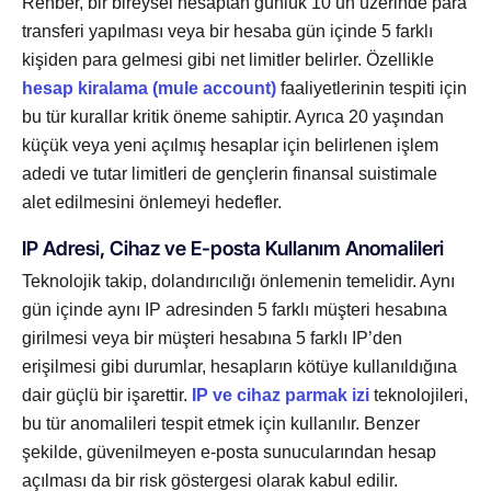
Rehber, bir bireysel hesaptan günlük 10’un üzerinde para
transferi yapılması veya bir hesaba gün içinde 5 farklı
kişiden para gelmesi gibi net limitler belirler. Özellikle
hesap kiralama (mule account)
faaliyetlerinin tespiti için
bu tür kurallar kritik öneme sahiptir. Ayrıca 20 yaşından
küçük veya yeni açılmış hesaplar için belirlenen işlem
adedi ve tutar limitleri de gençlerin finansal suistimale
alet edilmesini önlemeyi hedefler.
IP Adresi, Cihaz ve E-posta Kullanım Anomalileri
Teknolojik takip, dolandırıcılığı önlemenin temelidir. Aynı
gün içinde aynı IP adresinden 5 farklı müşteri hesabına
girilmesi veya bir müşteri hesabına 5 farklı IP’den
erişilmesi gibi durumlar, hesapların kötüye kullanıldığına
dair güçlü bir işarettir.
IP ve cihaz parmak izi
teknolojileri,
bu tür anomalileri tespit etmek için kullanılır. Benzer
şekilde, güvenilmeyen e-posta sunucularından hesap
açılması da bir risk göstergesi olarak kabul edilir.