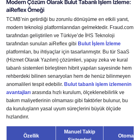
Modern Çözüm Olarak Bulut Tabanlı İşlem İzleme:
aiReflex Örneği
TCMB’nin getirdiği bu zorunlu dönüşüme en etkili yanıt,
modern teknoloji platformlarından gelmektedir. Fraud.com
tarafından geliştirilen ve Türkiye’de İHS Teknoloji
tarafından sunulan aiReflex gibi
Bulut İşlem İzleme
platformları, bu ihtiyaçlar için tasarlanmıştır. Bu tür SaaS
(Hizmet Olarak Yazılım) çözümleri, yapay zeka ve kural
tabanlı sistemleri birleştiren hibrit yapıları sayesinde hem
rehberdeki bilinen senaryoları hem de henüz bilinmeyen
anomalileri tespit edebilir.
Bulut tabanlı işlem izlemenin
avantajları
arasında hızlı kurulum, ölçeklenebilirlik ve
bakım maliyetlerinin olmaması gibi faktörler bulunur, bu
da kuruluşların yasal uyum süreçlerini büyük ölçüde
hızlandırır.
Manuel Takip
Özellik
Otomatik 
Sistemleri