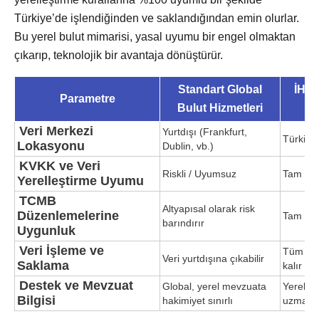
Türkiye’de işlendiğinden ve saklandığından emin olurlar.
Bu yerel bulut mimarisi, yasal uyumu bir engel olmaktan
çıkarıp, teknolojik bir avantaja dönüştürür.
Standart Global
İHS 
Parametre
Bulut Hizmetleri
M
Veri Merkezi
Yurtdışı (Frankfurt,
Türkiye 
Lokasyonu
Dublin, vb.)
KVKK ve Veri
Riskli / Uyumsuz
Tam Uy
Yerelleştirme Uyumu
TCMB
Altyapısal olarak risk
Düzenlemelerine
Tam Uy
barındırır
Uygunluk
Veri İşleme ve
Tüm veri
Veri yurtdışına çıkabilir
Saklama
kalır
Destek ve Mevzuat
Global, yerel mevzuata
Yerel, 
Bilgisi
hakimiyet sınırlı
uzman 