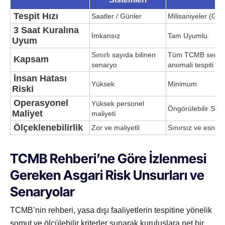
Tespit Hızı
Saatler / Günler
Milisaniyeler (Ge
3 Saat Kuralına
İmkansız
Tam Uyumlu
Uyum
Sınırlı sayıda bilinen
Tüm TCMB senaryo
Kapsam
senaryo
anomali tespiti
İnsan Hatası
Yüksek
Minimum
Riski
Operasyonel
Yüksek personel
Öngörülebilir SaaS
Maliyet
maliyeti
Ölçeklenebilirlik
Zor ve maliyetli
Sınırsız ve esnek
TCMB Rehberi’ne Göre İzlenmesi
Gereken Asgari Risk Unsurları ve
Senaryolar
TCMB’nin rehberi, yasa dışı faaliyetlerin tespitine yönelik
somut ve ölçülebilir kriterler sunarak kuruluşlara net bir