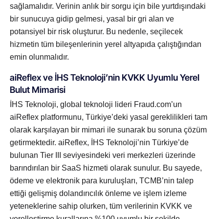
sağlamalıdır. Verinin anlık bir sorgu için bile yurtdışındaki
bir sunucuya gidip gelmesi, yasal bir gri alan ve
potansiyel bir risk oluşturur. Bu nedenle, seçilecek
hizmetin tüm bileşenlerinin yerel altyapıda çalıştığından
emin olunmalıdır.
aiReflex ve İHS Teknoloji’nin KVKK Uyumlu Yerel
Bulut Mimarisi
İHS Teknoloji, global teknoloji lideri Fraud.com’un
aiReflex platformunu, Türkiye’deki yasal gereklilikleri tam
olarak karşılayan bir mimari ile sunarak bu soruna çözüm
getirmektedir. aiReflex, İHS Teknoloji’nin Türkiye’de
bulunan Tier III seviyesindeki veri merkezleri üzerinde
barındırılan bir SaaS hizmeti olarak sunulur. Bu sayede,
ödeme ve elektronik para kuruluşları, TCMB’nin talep
ettiği gelişmiş dolandırıcılık önleme ve işlem izleme
yeteneklerine sahip olurken, tüm verilerinin KVKK ve
yerelleştirme kurallarına %100 uyumlu bir şekilde