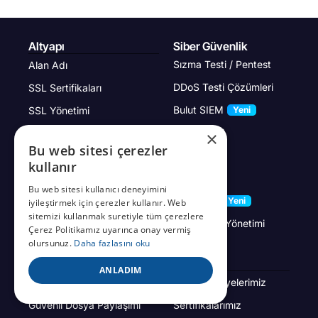
Altyapı
Siber Güvenlik
Sızma Testi / Pentest
Alan Adı
DDoS Testi Çözümleri
SSL Sertifikaları
Bulut SIEM
SSL Yönetimi
Yeni
Bulut MDM
Bulut Sunucu
×
Bu web sitesi çerezler
Bulut PAM
Bulut Yedekleme
kullanır
Bulut DLP
Kubernetes Servisleri
Bu web sitesi kullanıcı deneyimini
Bulut IAM
Performans Testi
Yeni
iyileştirmek için çerezler kullanır. Web
sitemizi kullanmak suretiyle tüm çerezlere
IDM Kimlik Yönetimi
Çerez Politikamız uyarınca onay vermiş
olursunuz.
Daha fazlasını oku
Diğer
Kurumsal
ANLADIM
Uç Nokta Güvenliği
Başarı Hikayelerimiz
Güvenli Dosya Paylaşımı
Sertifikalarımız