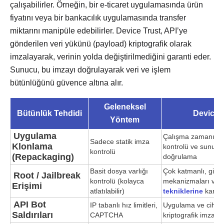
çalışabilirler. Örneğin, bir e-ticaret uygulamasında ürün
fiyatını veya bir bankacılık uygulamasında transfer
miktarını manipüle edebilirler. Device Trust, API’ye
gönderilen veri yükünü (payload) kriptografik olarak
imzalayarak, verinin yolda değiştirilmediğini garanti eder.
Sunucu, bu imzayı doğrulayarak veri ve işlem
bütünlüğünü güvence altına alır.
Geleneksel
Bütünlük Tehdidi
Device T
Yöntem
Uygulama
Çalışma zamanında
Sadece statik imza
Klonlama
kontrolü ve sunucu t
kontrolü
(Repackaging)
doğrulama
Basit dosya varlığı
Çok katmanlı, gizle
Root / Jailbreak
kontrolü (kolayca
mekanizmaları ve
Erişimi
atlatılabilir)
tekniklerine
karşı 
API Bot
IP tabanlı hız limitleri,
Uygulama ve cihaz
Saldırıları
CAPTCHA
kriptografik imza 