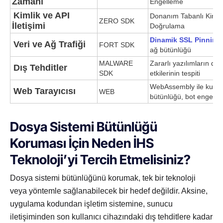
Zamanı
Engelleme
Kimlik ve API
Donanım Tabanlı Kimlik
ZERO SDK
İletişimi
Doğrulama
Dinamik SSL Pinning
Veri ve Ağ Trafiği
FORT SDK
ağ bütünlüğü
MALWARE
Zararlı yazılımların do
Dış Tehditler
SDK
etkilerinin tespiti
WebAssembly ile kurca
Web Tarayıcısı
WEB
bütünlüğü, bot engell
Dosya Sistemi Bütünlüğü
Koruması İçin Neden İHS
Teknoloji’yi Tercih Etmelisiniz?
Dosya sistemi bütünlüğünü korumak, tek bir teknoloji
veya yöntemle sağlanabilecek bir hedef değildir. Aksine,
uygulama kodundan işletim sistemine, sunucu
iletişiminden son kullanıcı cihazındaki dış tehditlere kadar