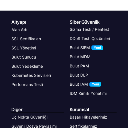
Altyapı
Siber Güvenlik
Sızma Testi / Pentest
Alan Adı
DDoS Testi Çözümleri
SSL Sertifikaları
Bulut SIEM
SSL Yönetimi
Yeni
Bulut MDM
Bulut Sunucu
Bulut PAM
Bulut Yedekleme
Bulut DLP
Kubernetes Servisleri
Bulut IAM
Performans Testi
Yeni
IDM Kimlik Yönetimi
Diğer
Kurumsal
Uç Nokta Güvenliği
Başarı Hikayelerimiz
Güvenli Dosya Paylaşımı
Sertifikalarımız