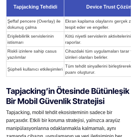
Tapjacking Tehdidi
Device Trust Çözümü
Şeffaf pencere (Overlay) ile
Ekran kaplama olaylarını gerçek zam
dokunuş çalma
tespit eder ve engeller.
Erişilebilirlik servislerinin
Kötü niyetli servislerin aktivitelerini iz
istismarı
raporlar.
Riskli izinlere sahip casus
Cihazdaki tüm uygulamaları tarar ve t
yazılımlar
izinleri olanları belirler.
Tüm tehdit sinyallerini birleştirerek anl
Şüpheli kullanıcı etkileşimleri
puanı oluşturur.
Tapjacking’in Ötesinde Bütünleşik
Bir Mobil Güvenlik Stratejisi
Tapjacking, mobil tehdit ekosisteminin sadece bir
parçasıdır. Etkili bir koruma stratejisi, yalnızca arayüz
manipülasyonlarına odaklanmakla kalmamalı, aynı
zamanda cihazın, uygulamanın ve veri iletişiminin her