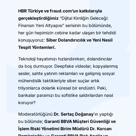
HBR Türkiye ve fraud.com’un katkılarıyla
gerçekleştirdiğimiz
“Dijital Kimliğin Geleceği:
Finansın Yeni Altyapısı” serisinin bu bölümünde,
her gün hepimizin cebine kadar ulaşan bir tehdidi
konuşuyoruz:
Siber Dolandırıcılık ve Yeni Nesil
Tespit Yöntemleri.
Teknoloji hayatımızı hızlandırırken, dolandırıcılar
da boş durmuyor. Deepfake videolar, kopyalanmış
sesler, sahte yatırım reklamları ve gelişmiş sosyal
mühendislik taktikleriyle siber suçlar artık
trilyonlarca dolarlık küresel bir endüstri. Peki,
bankalar paramızı bu sofistike saldırılardan nasıl
koruyor?
Moderatörlüğünü
Dr. Sertaç Doğanay
’ın yaptığı
bu bölümde;
Garanti BBVA Müşteri Güvenliği ve
İşlem Riski Yönetimi Birim Müdürü Dr. Korcan
Demircioğlu
ve
Garanti BBVA Risk Analiz ve