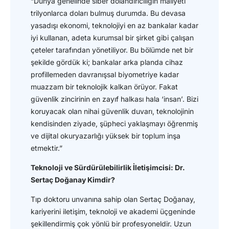
“Dünya genelinde siber dolandırıcılığın maliyeti
trilyonlarca doları bulmuş durumda. Bu devasa
yasadışı ekonomi, teknolojiyi en az bankalar kadar
iyi kullanan, adeta kurumsal bir şirket gibi çalışan
çeteler tarafından yönetiliyor. Bu bölümde net bir
şekilde gördük ki; bankalar arka planda cihaz
profillemeden davranışsal biyometriye kadar
muazzam bir teknolojik kalkan örüyor. Fakat
güvenlik zincirinin en zayıf halkası hala ‘insan’. Bizi
koruyacak olan nihai güvenlik duvarı, teknolojinin
kendisinden ziyade, şüpheci yaklaşmayı öğrenmiş
ve dijital okuryazarlığı yüksek bir toplum inşa
etmektir.”
Teknoloji ve Sürdürülebilirlik İletişimcisi: Dr.
Sertaç Doğanay Kimdir?
Tıp doktoru unvanına sahip olan Sertaç Doğanay,
kariyerini iletişim, teknoloji ve akademi üçgeninde
şekillendirmiş çok yönlü bir profesyoneldir. Uzun