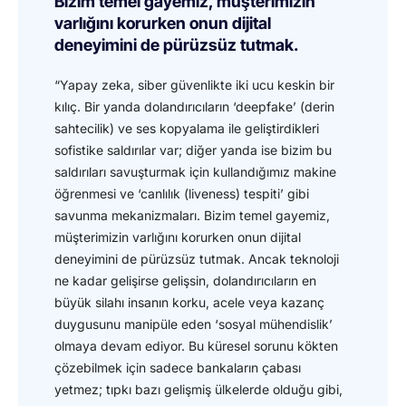
Bizim temel gayemiz, müşterimizin
varlığını korurken onun dijital
deneyimini de pürüzsüz tutmak.
“Yapay zeka, siber güvenlikte iki ucu keskin bir
kılıç. Bir yanda dolandırıcıların ‘deepfake’ (derin
sahtecilik) ve ses kopyalama ile geliştirdikleri
sofistike saldırılar var; diğer yanda ise bizim bu
saldırıları savuşturmak için kullandığımız makine
öğrenmesi ve ‘canlılık (liveness) tespiti’ gibi
savunma mekanizmaları. Bizim temel gayemiz,
müşterimizin varlığını korurken onun dijital
deneyimini de pürüzsüz tutmak. Ancak teknoloji
ne kadar gelişirse gelişsin, dolandırıcıların en
büyük silahı insanın korku, acele veya kazanç
duygusunu manipüle eden ‘sosyal mühendislik’
olmaya devam ediyor. Bu küresel sorunu kökten
çözebilmek için sadece bankaların çabası
yetmez; tıpkı bazı gelişmiş ülkelerde olduğu gibi,