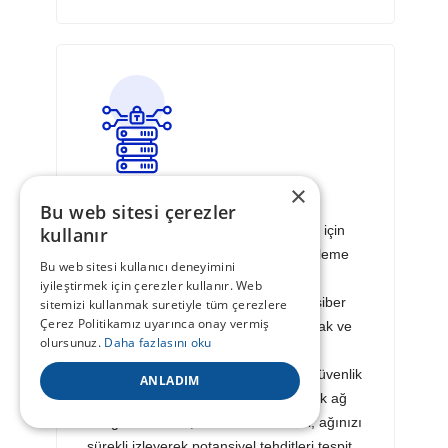
×
Ağ Güvenliği
Bu web sitesi çerezler
Tarafınıza sağladığımız tüm servisler için
kullanır
güvenlik duvarı (Firewall), Saldırı Önleme
Bu web sitesi kullanıcı deneyimini
ve Tespit Sistemi (IPS/IDS), ve DDoS
iyileştirmek için çerezler kullanır. Web
koruması sağlıyoruz . Bu katmanlar siber
sitemizi kullanmak suretiyle tüm çerezlere
Çerez Politikamız uyarınca onay vermiş
tehditlere karşı proaktif önlemler almak ve
olursunuz.
Daha fazlasını oku
olası saldırılara karşı etkin koruma
sağlamak amacıyla tasarlanmıştır. Güvenlik
ANLADIM
duvarı, yetkisiz erişimleri engelleyerek ağ
trafiğinizi filtreler; IPS/IDS sistemleri, ağınızı
sürekli izleyerek potansiyel tehditleri tespit