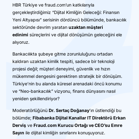
HBR Türkiye ve fraud.com’un katkılarıyla
gerçekleştirdiğimiz “Dijital Kimliğin Geleceği: Finansın
Yeni Altyapısı” serisinin dördüncü bölümünde, bankacılık
sektöründe devrim yaratan
uzaktan müşteri
edinimi
süreçlerini ve dijital dönüşümün geleceğini ele
alıyoruz.
Bankacılıkta şubeye gitme zorunluluğunu ortadan
kaldıran uzaktan kimlik tespiti, sadece bir teknoloji
projesi değil; müşteri deneyimi, güvenlik ve hızın
mükemmel dengesini gerektiren stratejik bir dönüşüm.
Türkiye’nin bu alanda küresel arenadaki öncü konumu
ve “Neo-bankacılık” vizyonu, finans dünyasını nasıl
yeniden şekillendiriyor?
Moderatörlüğünü
Dr. Sertaç Doğanay
’ın üstlendiği bu
bölümde;
Fibabanka Dijital Kanallar IT Direktörü Erkan
Derviş
ve
Fraud.com Kurucu Ortağı ve CEO’su Emre
Sayın
ile dijital kimliğin sınırlarını konuşuyoruz.