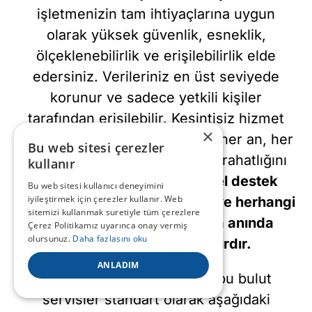
işletmenizin tam ihtiyaçlarına uygun
olarak yüksek güvenlik, esneklik,
ölçeklenebilirlik ve erişilebilirlik elde
edersiniz. Verileriniz en üst seviyede
korunur ve sadece yetkili kişiler
tarafından erişilebilir. Kesintisiz hizmet
×
sunan yedekli sistemlerimizle her an, her
Bu web sitesi çerezler
yerde işinizi sürdürebilmenin rahatlığını
kullanır
yaşarsınız.
7/24 profesyonel destek
Bu web sitesi kullanıcı deneyimini
iyileştirmek için çerezler kullanır. Web
ekibimiz ise her an yanınızda ve herhangi
sitemizi kullanmak suretiyle tüm çerezlere
bir sorunla karşılaştığınızda anında
Çerez Politikamız uyarınca onay vermiş
olursunuz.
Daha fazlasını oku
yardımcı olmak için hazırdır.
ANLADIM
Kurumunuza tahsis edilen bu bulut
servisler standart olarak aşağıdaki