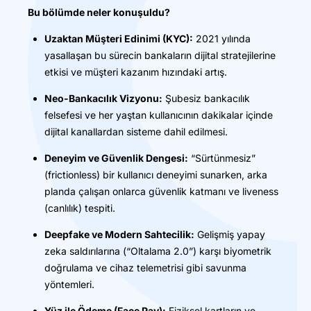
Bu bölümde neler konuşuldu?
Uzaktan Müşteri Edinimi (KYC):
2021 yılında
yasallaşan bu sürecin bankaların dijital stratejilerine
etkisi ve müşteri kazanım hızındaki artış.
Neo-Bankacılık Vizyonu:
Şubesiz bankacılık
felsefesi ve her yaştan kullanıcının dakikalar içinde
dijital kanallardan sisteme dahil edilmesi.
Deneyim ve Güvenlik Dengesi:
“Sürtünmesiz”
(frictionless) bir kullanıcı deneyimi sunarken, arka
planda çalışan onlarca güvenlik katmanı ve liveness
(canlılık) tespiti.
Deepfake ve Modern Sahtecilik:
Gelişmiş yapay
zeka saldırılarına (“Oltalama 2.0”) karşı biyometrik
doğrulama ve cihaz telemetrisi gibi savunma
yöntemleri.
Yüz ile Ödeme (Face Pay):
Fiziksel kartların ve