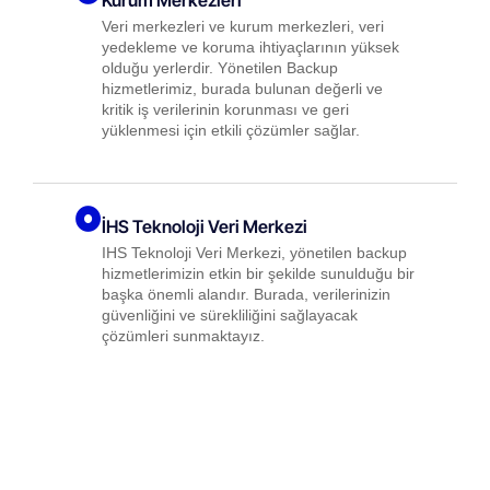
Veri merkezleri ve kurum merkezleri, veri
yedekleme ve koruma ihtiyaçlarının yüksek
×
olduğu yerlerdir. Yönetilen Backup
Bu web sitesi çerezler
hizmetlerimiz, burada bulunan değerli ve
kritik iş verilerinin korunması ve geri
kullanır
yüklenmesi için etkili çözümler sağlar.
Bu web sitesi kullanıcı deneyimini
iyileştirmek için çerezler kullanır. Web
sitemizi kullanmak suretiyle tüm çerezlere
Çerez Politikamız uyarınca onay vermiş
İHS Teknoloji Veri Merkezi
olursunuz.
Daha fazlasını oku
IHS Teknoloji Veri Merkezi, yönetilen backup
hizmetlerimizin etkin bir şekilde sunulduğu bir
ANLADIM
başka önemli alandır. Burada, verilerinizin
güvenliğini ve sürekliliğini sağlayacak
çözümleri sunmaktayız.
Farklı Sistem ve Altyapıya Sahip
Kurumlar
Yönetilen backup hizmetlerimiz, farklı IT