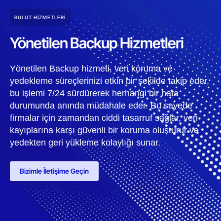
BULUT HIZMETLERI
Yönetilen Backup Hizmetleri
Yönetilen Backup hizmeti, veri koruma ve
yedekleme süreçlerinizi etkin bir şekilde takip eder,
bu işlemi 7/24 sürdürerek herhangi bir hata
durumunda anında müdahale eder. Bu sayede
firmalar için zamandan ciddi tasarruf sağlar, veri
kayıplarına karşı güvenli bir koruma oluşturur ve
yedekten geri yükleme kolaylığı sunar.
Bizimle İletişime Geçin