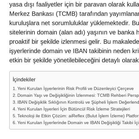
yasa dışı faaliyetler için bir paravan olarak kul
Merkez Bankası (TCMB) tarafından yayımlanan re
kuruluşlara net sorumluluklar yüklemektedir. Bu
sitelerinin domain (alan adı) yaşının ve banka 
proaktif bir şekilde izlenmesi gelir. Bu makale
işyerlerinde domain ve IBAN takibinin neden krit
etkin bir şekilde yönetilebileceğini detaylı olara
İçindekiler
Yeni Kurulan İşyerlerinin Risk Profili ve Düzenleyici Çerçeve
Domain Yaşı ve Değişikliğinin İzlenmesi: TCMB Rehberi Perspe
IBAN Değişiklik Sıklığının Kontrolü ve Şüpheli İşlem Değerlen
Yeni Kurulan İşyerleri İçin Bütüncül Risk İzleme Stratejileri
Teknoloji ile Etkin Çözüm: aiReflex (Bulut İşlem İzleme) Platf
Yeni Kurulan İşyerlerinde Domain ve IBAN Değişikliği Takibi İçi