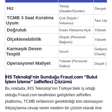
Yavaş
Hız
Gerçek Zam
(Saatler/Günler)
TCMB 3 Saat Kuralına
Çok Düşük /
Tam Uyum
Uyum
İmkansız
Doğruluk
İnsan Hatasına Açık
Yüksek (Ya
Düşük (Personel
Ölçeklenebilirlik
Yüksek (Bu
Bağımlı)
Karmaşık Desen
Gelişmiş (D
Sınırlı
Tespiti
Check)
Yüksek (Personel
Operasyonel Maliyet
Düşük (Sa
Gideri)
İHS Teknoloji’nin Sunduğu Fraud.com “Bulut
İşlem İzleme” (aiReflex) Çözümü
Bu noktada, İHS Teknoloji’nin Türkiye’deki iş ortağı
olduğu Fraud.com tarafından geliştirilen aiReflex
platformu, TCMB rehberinin gerektirdiği tüm otomasyon
ihtiyaçlarına cevap veren modern bir çözüm olarak öne