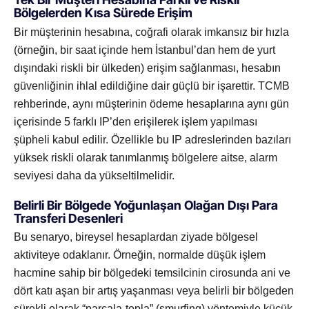
Bölgelerden Kısa Sürede Erişim
Bir müşterinin hesabına, coğrafi olarak imkansız bir hızla
(örneğin, bir saat içinde hem İstanbul’dan hem de yurt
dışındaki riskli bir ülkeden) erişim sağlanması, hesabın
güvenliğinin ihlal edildiğine dair güçlü bir işarettir. TCMB
rehberinde, aynı müşterinin ödeme hesaplarına aynı gün
içerisinde 5 farklı IP’den erişilerek işlem yapılması
şüpheli kabul edilir. Özellikle bu IP adreslerinden bazıları
yüksek riskli olarak tanımlanmış bölgelere aitse, alarm
seviyesi daha da yükseltilmelidir.
Belirli Bir Bölgede Yoğunlaşan Olağan Dışı Para
Transferi Desenleri
Bu senaryo, bireysel hesaplardan ziyade bölgesel
aktiviteye odaklanır. Örneğin, normalde düşük işlem
hacmine sahip bir bölgedeki temsilcinin cirosunda ani ve
dört katı aşan bir artış yaşanması veya belirli bir bölgeden
sürekli olarak “parçala-topla” (smurfing) yöntemiyle küçük