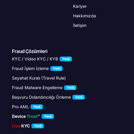
Kariyer
Hakkımızda
İletişim
Fraud Çözümleri
KYC / Video KYC / KYB
Yeni
Fraud İşlem İzleme
Yeni
Seyahat Kuralı (Travel Rule)
Fraud Malware Engelleme
Yeni
Başvuru Dolandırıcılığı Önleme
Yeni
Pro AML
Yeni
Device
Trust
™
Yeni
Live
KYC
Yeni