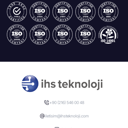
+90 (216) 546 00 48
iletisim@ihsteknoloji.com