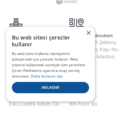
Linkedin
×
Genel Merkez
Dijitalpark Teknokent
Bu web sitesi çerezler
Koşuyolu Mah.
Barbaros Mh.Şebboy
kullanır
İbrahimağa Zaviyesi
Sk. No:4/1 İç Kapı No:
Bu web sitesi kullanıcı deneyimini
Sok. No:10 34718
20 Ataşehir-İstanbul,
iyileştirmek için çerezler kullanır. Web
Kadıköy-İstanbul,
Türkiye
sitemizi kullanmak suretiyle tüm çerezlere
Türkiye
Çerez Politikamız uyarınca onay vermiş
olursunuz.
Daha fazlasını oku
ANLADIM
YTÜ Yıldız Teknopark
Londra
Eski Londra Asfaltı Cd.
6th Floor 60
Kuluçka Merk. B1 Blok
Gracechurch Street,
No: 151/1D İç Kapı No:
EC3V 0HR London,
303 Esenler-İstanbul,
United Kingdom
Türkiye