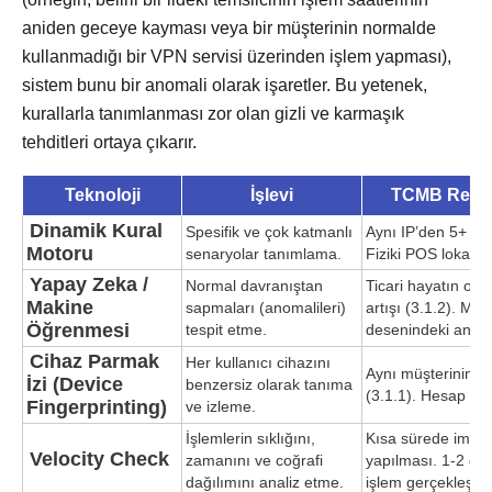
aniden geceye kayması veya bir müşterinin normalde
kullanmadığı bir VPN servisi üzerinden işlem yapması),
sistem bunu bir anomali olarak işaretler. Bu yetenek,
kurallarla tanımlanması zor olan gizli ve karmaşık
tehditleri ortaya çıkarır.
Teknoloji
İşlevi
TCMB Rehber
Dinamik Kural
Spesifik ve çok katmanlı
Aynı IP’den 5+ far
Motoru
senaryolar tanımlama.
Fiziki POS lokasyo
Yapay Zeka /
Normal davranıştan
Ticari hayatın olağ
Makine
sapmaları (anomalileri)
artışı (3.1.2). Müş
Öğrenmesi
tespit etme.
desenindeki ani değ
Cihaz Parmak
Her kullanıcı cihazını
Aynı müşterinin far
İzi (Device
benzersiz olarak tanıma
(3.1.1). Hesap ele
Fingerprinting)
ve izleme.
İşlemlerin sıklığını,
Kısa sürede imka
Velocity Check
zamanını ve coğrafi
yapılması. 1-2 daki
dağılımını analiz etme.
işlem gerçekleşmes