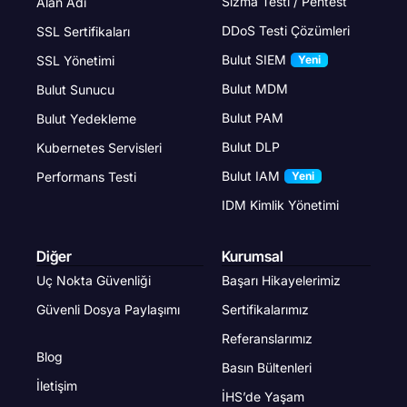
Sızma Testi / Pentest
Alan Adı
DDoS Testi Çözümleri
SSL Sertifikaları
Bulut SIEM
SSL Yönetimi
Yeni
Bulut MDM
Bulut Sunucu
Bulut PAM
Bulut Yedekleme
Bulut DLP
Kubernetes Servisleri
Bulut IAM
Performans Testi
Yeni
IDM Kimlik Yönetimi
Diğer
Kurumsal
Uç Nokta Güvenliği
Başarı Hikayelerimiz
Güvenli Dosya Paylaşımı
Sertifikalarımız
Referanslarımız
Blog
Basın Bültenleri
İletişim
İHS’de Yaşam