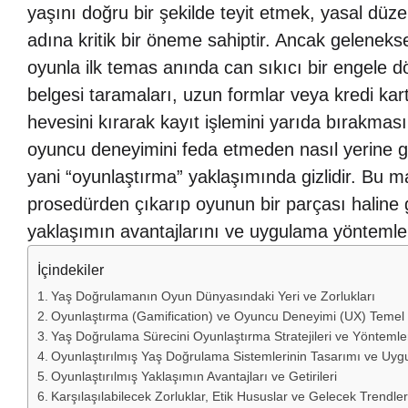
yaşını doğru bir şekilde teyit etmek, yasal d
adına kritik bir öneme sahiptir. Ancak gelenek
oyunla ilk temas anında can sıkıcı bir engele d
belgesi taramaları, uzun formlar veya kredi kart
hevesini kırarak kayıt işlemini yarıda bırakması
oyuncu deneyimini feda etmeden nasıl yerine ge
yani “oyunlaştırma” yaklaşımında gizlidir. Bu m
prosedürden çıkarıp oyunun bir parçası haline ge
yaklaşımın avantajlarını ve uygulama yöntemlerin
İçindekiler
Yaş Doğrulamanın Oyun Dünyasındaki Yeri ve Zorlukları
Oyunlaştırma (Gamification) ve Oyuncu Deneyimi (UX) Temel
Yaş Doğrulama Sürecini Oyunlaştırma Stratejileri ve Yöntemle
Oyunlaştırılmış Yaş Doğrulama Sistemlerinin Tasarımı ve Uy
Oyunlaştırılmış Yaklaşımın Avantajları ve Getirileri
Karşılaşılabilecek Zorluklar, Etik Hususlar ve Gelecek Trendler