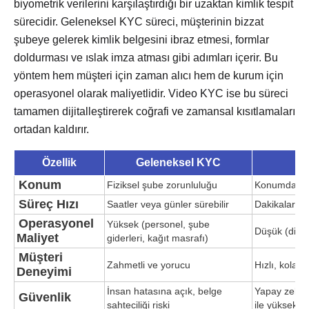
biyometrik verilerini karşılaştırdığı bir uzaktan kimlik tespit
sürecidir. Geleneksel KYC süreci, müşterinin bizzat
şubeye gelerek kimlik belgesini ibraz etmesi, formlar
doldurması ve ıslak imza atması gibi adımları içerir. Bu
yöntem hem müşteri için zaman alıcı hem de kurum için
operasyonel olarak maliyetlidir. Video KYC ise bu süreci
tamamen dijitalleştirerek coğrafi ve zamansal kısıtlamaları
ortadan kaldırır.
Özellik
Geleneksel KYC
Konum
Fiziksel şube zorunluluğu
Konumdan b
Süreç Hızı
Saatler veya günler sürebilir
Dakikalar iç
Operasyonel
Yüksek (personel, şube
Düşük (dijit
Maliyet
giderleri, kağıt masrafı)
Müşteri
Zahmetli ve yorucu
Hızlı, kolay 
Deneyimi
İnsan hatasına açık, belge
Yapay zeka 
Güvenlik
sahteciliği riski
ile yüksek g