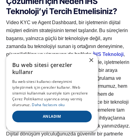
Çözümleri İçin Neden İHS
Teknoloji’yi Tercih Etmelisiniz?
Video KYC ve Agent Dashboard, bir işletmenin dijital
müşteri edinim stratejisinin temel taşlarıdır. Bu süreçlerin
başarısı, yalnızca güçlü bir teknolojiye değil, aynı
zamanda bu teknolojiyi sunan iş ortağının deneyimine,
güvenilirliğine ve vizyonuna da bağlıdır.
İHS Teknoloji
,
×
uçtan uca sunduğu
Bulut KYC
çözümleriyle, işletmelerin
Bu web sitesi çerezler
ihtiyaç duyduğu hız, güvenlik ve verimliliği bir araya
kullanır
getirir. Gelişmiş yapay zeka, biyometrik doğrulama ve
Bu web sitesi kullanıcı deneyimini
kullanıcı merkezli tasarımı birleştiren platformumuz, hem
iyileştirmek için çerezler kullanır. Web
sitemizi kullanmak suretiyle tüm çerezlere
müşteri deneyimini en üst seviyeye çıkarır hem de
Çerez Politikamız uyarınca onay vermiş
operasyonel mükemmelliği hedefler. Sadece bir teknoloji
olursunuz.
Daha fazlasını oku
sağlayıcısı olmanın ötesinde, yasal düzenlemelere tam
ANLADIM
uyumlu, ölçeklenebilir ve işletmenizin özel ihtiyaçlarına
göre özelleştirilebilir bir çözüm ortağı olarak yanınızdayız.
Dijital dönüşüm yolculuğunuzda güvenilir bir partnerle