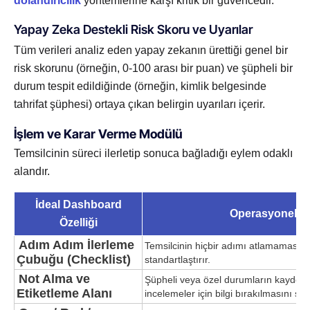
dolandırıcılık
yöntemlerine karşı kritik bir güvencedir.
Yapay Zeka Destekli Risk Skoru ve Uyarılar
Tüm verileri analiz eden yapay zekanın ürettiği genel bir
risk skorunu (örneğin, 0-100 arası bir puan) ve şüpheli bir
durum tespit edildiğinde (örneğin, kimlik belgesinde
tahrifat şüphesi) ortaya çıkan belirgin uyarıları içerir.
İşlem ve Karar Verme Modülü
Temsilcinin süreci ilerletip sonuca bağladığı eylem odaklı
alandır.
İdeal Dashboard
Operasyonel F
Özelliği
Adım Adım İlerleme
Temsilcinin hiçbir adımı atlamamasını 
Çubuğu (Checklist)
standartlaştırır.
Not Alma ve
Şüpheli veya özel durumların kaydedil
Etiketleme Alanı
incelemeler için bilgi bırakılmasını sağ