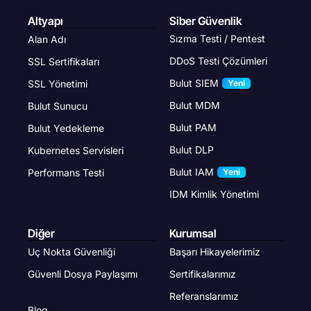
Altyapı
Siber Güvenlik
Sızma Testi / Pentest
Alan Adı
DDoS Testi Çözümleri
SSL Sertifikaları
Bulut SIEM
SSL Yönetimi
Yeni
Bulut MDM
Bulut Sunucu
Bulut PAM
Bulut Yedekleme
Bulut DLP
Kubernetes Servisleri
Bulut IAM
Performans Testi
Yeni
IDM Kimlik Yönetimi
Diğer
Kurumsal
Uç Nokta Güvenliği
Başarı Hikayelerimiz
Güvenli Dosya Paylaşımı
Sertifikalarımız
Referanslarımız
Blog