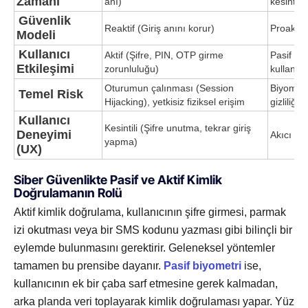
Zamanı
anı)
kesintisi
Güvenlik
Reaktif (Giriş anını korur)
Proaktif
Modeli
Kullanıcı
Aktif (Şifre, PIN, OTP girme
Pasif (G
Etkileşimi
zorunluluğu)
kullanıcı
Oturumun çalınması (Session
Biyometri
Temel Risk
Hijacking), yetkisiz fiziksel erişim
gizliliği
Kullanıcı
Kesintili (Şifre unutma, tekrar giriş
Deneyimi
Akıcı ve 
yapma)
(UX)
Siber Güvenlikte Pasif ve Aktif Kimlik
Doğrulamanın Rolü
Aktif kimlik doğrulama, kullanıcının şifre girmesi, parmak
izi okutması veya bir SMS kodunu yazması gibi bilinçli bir
eylemde bulunmasını gerektirir. Geleneksel yöntemler
tamamen bu prensibe dayanır.
Pasif biyometri
ise,
kullanıcının ek bir çaba sarf etmesine gerek kalmadan,
arka planda veri toplayarak kimlik doğrulaması yapar. Yüz