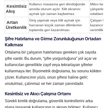
Kullanıcı masasına geri döndüğünde
Mikro kesin
Kesintisiz
anında oturum açılır. Kilit ekranını
çalışanların
Akış
açmak için zaman kaybetmez.
odaklanman
Giriş yapmak veya kilit açmak için
Çalışan baş
Artan
harcanan küçük zaman dilimlerinin
kazancın, y
Üretkenlik
toplamda geri kazanılması.
verimlilik a
Şifre Hatırlama ve Girme Zorunluluğunun Ortadan
Kalkması
Ortalama bir çalışanın hatırlaması gereken çok sayıda
şifre vardır. Bu durum, “şifre yorgunluğuna” yol açar ve
kullanıcıları genellikle zayıf veya tekrarlayan şifreler
kullanmaya iter. Biyometrik doğrulama, bu sorunu kökten
çözer. Kullanıcının yüzü, onun şifresi haline gelir;
unutulmaz, çalınmaz ve her zaman yanındadır.
Kesintisiz ve Akıcı Çalışma Ortamı
Sürekli kimlik doğrulama, güvenlik kontrollerini arka
plana taşıyarak kullanıcının iş akışını bölmez. Kullanıcı,