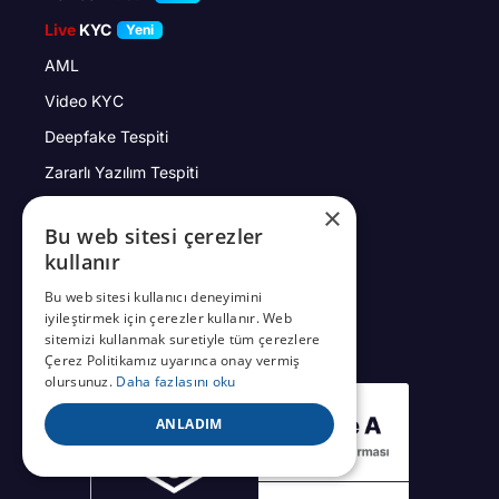
Live
KYC
Yeni
AML
Video KYC
Deepfake Tespiti
Zararlı Yazılım Tespiti
Uzaktan Müşteri Edinimi
×
Bu web sitesi çerezler
Operasyon Yönetimi
kullanır
Vaka Yönetimi
Bu web sitesi kullanıcı deneyimini
Yüz Tanıma
iyileştirmek için çerezler kullanır. Web
sitemizi kullanmak suretiyle tüm çerezlere
Çerez Politikamız uyarınca onay vermiş
olursunuz.
Daha fazlasını oku
ANLADIM