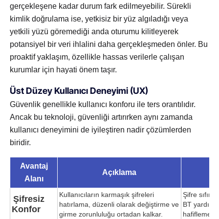
gerçekleşene kadar durum fark edilmeyebilir. Sürekli
kimlik doğrulama ise, yetkisiz bir yüz algıladığı veya
yetkili yüzü göremediği anda oturumu kilitleyerek
potansiyel bir veri ihlalini daha gerçekleşmeden önler. Bu
proaktif yaklaşım, özellikle hassas verilerle çalışan
kurumlar için hayati önem taşır.
Üst Düzey Kullanıcı Deneyimi (UX)
Güvenlik genellikle kullanıcı konforu ile ters orantılıdır.
Ancak bu teknoloji, güvenliği artırırken aynı zamanda
kullanıcı deneyimini de iyileştiren nadir çözümlerden
biridir.
Avantaj
Açıklama
K
Alanı
Kullanıcıların karmaşık şifreleri
Şifre sıfırl
Şifresiz
hatırlama, düzenli olarak değiştirme ve
BT yardım 
Konfor
girme zorunluluğu ortadan kalkar.
hafiflemesi.