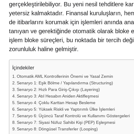
gerçekleştirilebiliyor. Bu yeni nesil tehditlere
yetersiz kalmaktadır. Finansal kuruluşların, h
de itibarlarını korumak için işlemleri anında an
tanıyan ve gerektiğinde otomatik olarak bloke ed
işlem bloke süreçleri, bu noktada bir tercih değil
zorunluluk haline gelmiştir.
İçindekiler
Otomatik AML Kontrollerinin Önemi ve Yasal Zemin
Senaryo 1: Eşik Bölme / Yapılandırma (Structuring)
Senaryo 2: Hızlı Para Giriş-Çıkışı (Layering)
Senaryo 3: Atıl Hesabın Aniden Aktifleşmesi
Senaryo 4: Çoklu Karttan Hesap Besleme
Senaryo 5: Yüksek Riskli ve Yaptırımlı Ülke İşlemleri
Senaryo 6: Üçüncü Taraf Kontrolü ve Kullanımı Göstergeleri
Senaryo 7: Siyasi Nüfuz Sahibi Kişi (PEP) Eşleşmesi
Senaryo 8: Döngüsel Transferler (Looping)