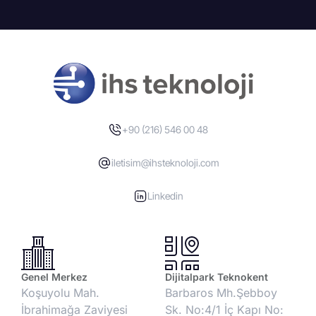
+90 (216) 546 00 48
iletisim@ihsteknoloji.com
Linkedin
Genel Merkez
Dijitalpark Teknokent
Koşuyolu Mah.
Barbaros Mh.Şebboy
İbrahimağa Zaviyesi
Sk. No:4/1 İç Kapı No: