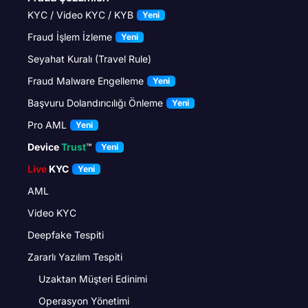
KYC / Video KYC / KYB
Yeni
Fraud İşlem İzleme
Yeni
Seyahat Kuralı (Travel Rule)
Fraud Malware Engelleme
Yeni
Başvuru Dolandırıcılığı Önleme
Yeni
Pro AML
Yeni
Device
Trust
™
Yeni
Live
KYC
Yeni
AML
Video KYC
Deepfake Tespiti
Zararlı Yazılım Tespiti
Uzaktan Müşteri Edinimi
Operasyon Yönetimi