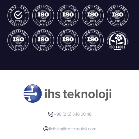
+90 (216) 546 00 48
iletisim@ihsteknoloji.com