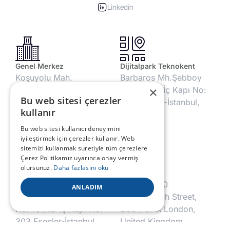
Linkedin
Genel Merkez
Dijitalpark Teknokent
Koşuyolu Mah.
Barbaros Mh.Şebboy
×
İbrahimağa Zaviyesi
Sk. No:4/1 İç Kapı No:
Bu web sitesi çerezler
Sok. No:10 34718
20 Ataşehir-İstanbul,
kullanır
Kadıköy-İstanbul,
Türkiye
Türkiye
Bu web sitesi kullanıcı deneyimini
iyileştirmek için çerezler kullanır. Web
sitemizi kullanmak suretiyle tüm çerezlere
Çerez Politikamız uyarınca onay vermiş
olursunuz.
Daha fazlasını oku
YTÜ Yıldız Teknopark
Londra
Eski Londra Asfaltı Cd.
6th Floor 60
ANLADIM
Kuluçka Merk. B1 Blok
Gracechurch Street,
No: 151/1D İç Kapı No:
EC3V 0HR London,
303 Esenler-İstanbul,
United Kingdom