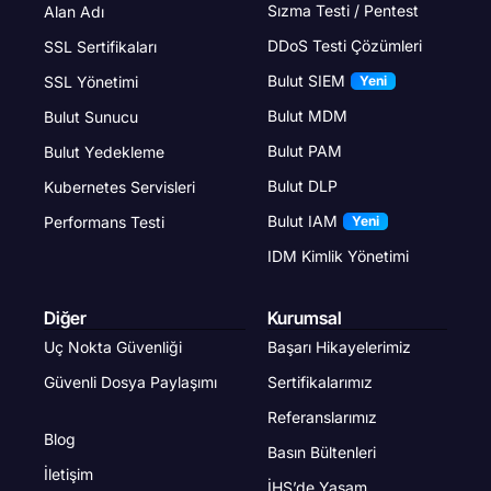
Sızma Testi / Pentest
Alan Adı
DDoS Testi Çözümleri
SSL Sertifikaları
Bulut SIEM
SSL Yönetimi
Yeni
Bulut MDM
Bulut Sunucu
Bulut PAM
Bulut Yedekleme
Bulut DLP
Kubernetes Servisleri
Bulut IAM
Performans Testi
Yeni
IDM Kimlik Yönetimi
Diğer
Kurumsal
Uç Nokta Güvenliği
Başarı Hikayelerimiz
Güvenli Dosya Paylaşımı
Sertifikalarımız
Referanslarımız
Blog
Basın Bültenleri
İletişim
İHS’de Yaşam