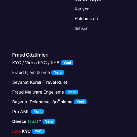
Kariyer
Hakkımızda
İletişim
Fraud Çözümleri
KYC / Video KYC / KYB
Yeni
Fraud İşlem İzleme
Yeni
Seyahat Kuralı (Travel Rule)
Fraud Malware Engelleme
Yeni
Başvuru Dolandırıcılığı Önleme
Yeni
Pro AML
Yeni
Device
Trust
™
Yeni
Live
KYC
Yeni